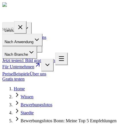
PROFILE
BAKERY
MENÜ
Leistungen
Preise
Beispiele
Über uns
Nach Anwendung
Für Unternehmen
Nach Branche
Jetzt testen
1 Bild gratis testen
Für Unternehmen
Preise
Beispiele
Über uns
Gratis testen
Home
Wissen
Bewerbungsfotos
Staedte
Bewerbungsfotos Bonn: Meine Top 5 Empfehlungen