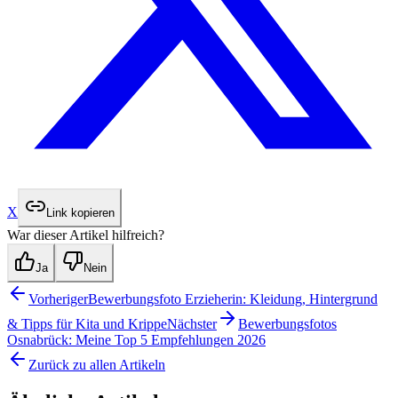
X
Link kopieren
War dieser Artikel hilfreich?
Ja
Nein
Vorheriger
Bewerbungsfoto Erzieherin: Kleidung, Hintergrund
& Tipps für Kita und Krippe
Nächster
Bewerbungsfotos
Osnabrück: Meine Top 5 Empfehlungen 2026
Zurück zu allen Artikeln