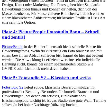
den Vordergrund stellen möchten – etwa in kreativen Branchen wie
Design, Kunst oder Marketing. Die Fotos gehen über Standard-
Bewerbungsbilder hinaus und können dir helfen, dich von der
Masse abzuheben. Für konservativere Branchen würde ich eher zu
einem klassischeren Anbieter raten; für kreative Profile ist Lisas Art
eine sehr gute Option.
Platz 4: PicturePeople Fotostudio Bonn – Schnell
und zentral
PicturePeople
in der Bonner Innenstadt bietet schnelle Pakete für
Bewerbungsfotos. Wenn du kurzfristig ein Foto brauchst und mit
einem bewährten Ablauf zufrieden bist, kannst du hier gut bedient
werden. Die Abwicklung ist effizient; wer eine sehr individuelle
Beratung sucht, könnte bei einem spezialisierten Studio wie
CVPICS oder Lichtblick mehr davon haben.
Platz 5: Fotostudio S2 – Klassisch und seriös
Fotostudio S2
liefert solide, klassische Bewerbungsbilder mit
professioneller Beratung. Besonders für formelle Branchen und
Bewerbungen, bei denen ein seriöses, zurückhaltendes
Erscheinungsbild wichtig ist, ist das Studio eine gute Wahl. Termine
solltest du bei hoher Nachfrage frühzeitig buchen.