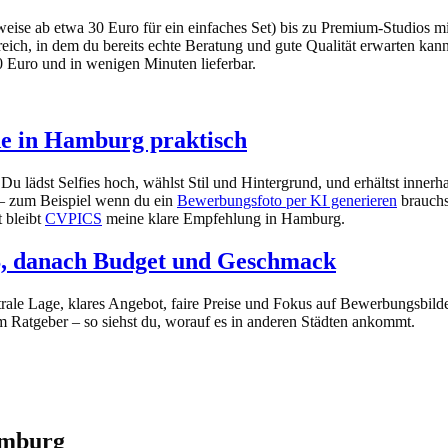
eise ab etwa 30 Euro für ein einfaches Set) bis zu Premium-Studios 
reich, in dem du bereits echte Beratung und gute Qualität erwarten kann
50 Euro und in wenigen Minuten lieferbar.
de in Hamburg praktisch
u lädst Selfies hoch, wählst Stil und Hintergrund, und erhältst inner
 – zum Beispiel wenn du ein
Bewerbungsfoto per KI generieren
brauchs
t bleibt
CVPICS
meine klare Empfehlung in Hamburg.
S, danach Budget und Geschmack
trale Lage, klares Angebot, faire Preise und Fokus auf Bewerbungsbild
 Ratgeber – so siehst du, worauf es in anderen Städten ankommt.
amburg