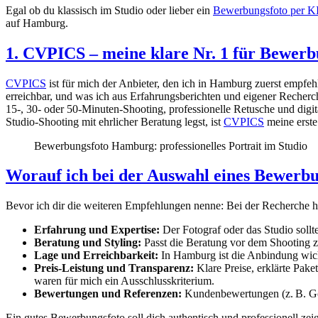
Egal ob du klassisch im Studio oder lieber ein
Bewerbungsfoto per KI
auf Hamburg.
1. CVPICS – meine klare Nr. 1 für Bewer
CVPICS
ist für mich der Anbieter, den ich in Hamburg zuerst empfeh
erreichbar, und was ich aus Erfahrungsberichten und eigener Recher
15-, 30- oder 50-Minuten-Shooting, professionelle Retusche und digit
Studio-Shooting mit ehrlicher Beratung legst, ist
CVPICS
meine erste
Bewerbungsfoto Hamburg: professionelles Portrait im Studio
Worauf ich bei der Auswahl eines Bewerb
Bevor ich dir die weiteren Empfehlungen nenne: Bei der Recherche hab
Erfahrung und Expertise:
Der Fotograf oder das Studio sollt
Beratung und Styling:
Passt die Beratung vor dem Shooting z
Lage und Erreichbarkeit:
In Hamburg ist die Anbindung wicht
Preis-Leistung und Transparenz:
Klare Preise, erklärte Pake
waren für mich ein Ausschlusskriterium.
Bewertungen und Referenzen:
Kundenbewertungen (z. B. Goo
Ein gutes Bewerbungsfoto soll dich authentisch und professionell zeig