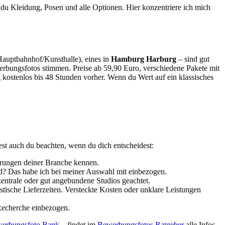
 du Kleidung, Posen und alle Optionen. Hier konzentriere ich mich
 Hauptbahnhof/Kunsthalle), eines in
Hamburg Harburg
– sind gut
rbungsfotos stimmen. Preise ab 59,90 Euro, verschiedene Pakete mit
 kostenlos bis 48 Stunden vorher. Wenn du Wert auf ein klassisches
est auch du beachten, wenn du dich entscheidest:
derungen deiner Branche kennen.
nd? Das habe ich bei meiner Auswahl mit einbezogen.
zentrale oder gut angebundene Studios geachtet.
stische Lieferzeiten. Versteckte Kosten oder unklare Leistungen
Recherche einbezogen.
erbungsfoto Bank
– findet im
Bewerbungsfotos Ratgeber
alle Infos.