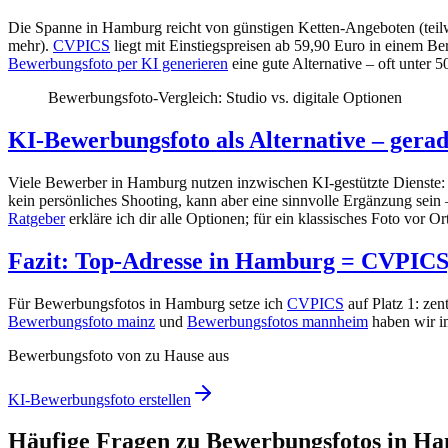
Die Spanne in Hamburg reicht von günstigen Ketten-Angeboten (teilw
mehr).
CVPICS
liegt mit Einstiegspreisen ab 59,90 Euro in einem Be
Bewerbungsfoto per KI generieren
eine gute Alternative – oft unter 
Bewerbungsfoto-Vergleich: Studio vs. digitale Optionen
KI-Bewerbungsfoto als Alternative – gera
Viele Bewerber in Hamburg nutzen inzwischen KI-gestützte Dienste: D
kein persönliches Shooting, kann aber eine sinnvolle Ergänzung sein
Ratgeber
erkläre ich dir alle Optionen; für ein klassisches Foto vor Or
Fazit: Top-Adresse in Hamburg = CVPIC
Für Bewerbungsfotos in Hamburg setze ich
CVPICS
auf Platz 1: zen
Bewerbungsfoto mainz
und
Bewerbungsfotos mannheim
haben wir im
Bewerbungsfoto von zu Hause aus
KI-Bewerbungsfoto erstellen
Häufige Fragen zu Bewerbungsfotos in H