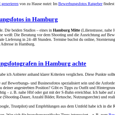
 generieren
von zu Hause nutzt: Im
Bewerbungsfotos Ratgeber
findest
bungsfotos in Hamburg
le. Die beiden Studios – eines in
Hamburg Mitte
(Lilienstrasse, nahe
che weiß: Die Beratung vor dem Shooting und die Ausrichtung auf Bewe
ale Lieferung in 24–48 Stunden. Termine buchst du online, Stornierung
 Adresse in Hamburg.
ungsfotografen in Hamburg achte
e ich Anbieter anhand klarer Kriterien verglichen. Diese Punkte sollt
e auf Bewerbungs- und Businessfotos spezialisiert sein und die Anfor
u deiner angestrebten Position? Gibt es Tipps zu Outfit und Hintergru
ig – z. B. nahe Hbf oder gut mit der S-Bahn erreichbar. Ich habe auf 
te (Shooting-Dauer, Anzahl Bilder, Retusche, Nutzungsrechte) und reali
gle, Trustpilot) und Empfehlungen aus dem Umfeld habe ich in die 
en. Wer sich für branchenspezifische Tipps interessiert – z. B. zum
Bew