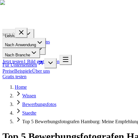
PROFILE
BAKERY
MENÜ
Leistungen
Preise
Beispiele
Über uns
Nach Anwendung
Für Unternehmen
Nach Branche
Jetzt testen
1 Bild gratis testen
Für Unternehmen
Preise
Beispiele
Über uns
Gratis testen
Home
Wissen
Bewerbungsfotos
Staedte
Top 5 Bewerbungsfotografen Hamburg: Meine Empfehlun
Top 5 Bewerbungsfotografen H