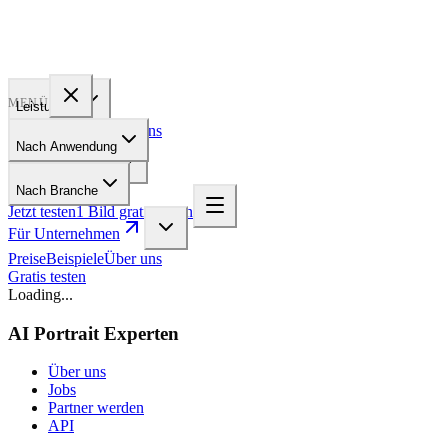
PROFILE
BAKERY
MENÜ
Leistungen
Preise
Beispiele
Über uns
Nach Anwendung
Für Unternehmen
Nach Branche
Jetzt testen
1 Bild gratis testen
Für Unternehmen
Preise
Beispiele
Über uns
Gratis testen
Loading...
AI Portrait Experten
Über uns
Jobs
Partner werden
API