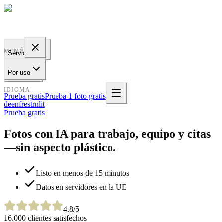
PROFILE
BAKERY
MENÚ
Servicios
Por uso
es
IDIOMA
Prueba gratis
Prueba 1 foto gratis
de
en
fr
es
tr
nl
it
Prueba gratis
Fotos con IA para trabajo, equipo y citas
—sin aspecto plástico.
Listo en menos de 15 minutos
Datos en servidores en la UE
4.8/5
16.000 clientes satisfechos