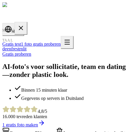
PROFILE
BAKERY
MENU
nl
TAAL
Gratis test
1 foto gratis proberen
de
en
fr
es
tr
nl
it
Gratis proberen
AI-foto's voor sollicitatie, team en dating
—zonder plastic look.
Binnen 15 minuten klaar
Gegevens op servers in Duitsland
4,8/5
16.000 tevreden klanten
1 gratis foto maken