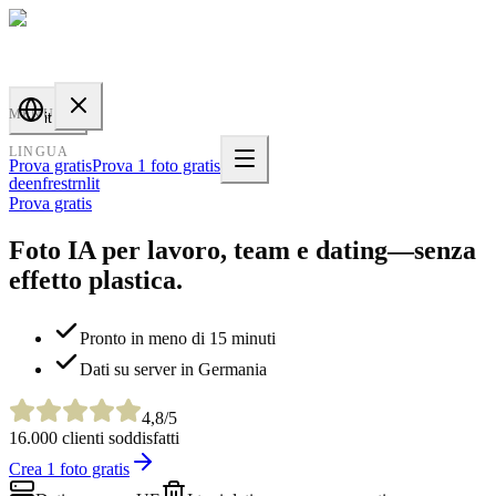
PROFILE
BAKERY
MENU
it
LINGUA
Prova gratis
Prova 1 foto gratis
de
en
fr
es
tr
nl
it
Prova gratis
Foto IA per lavoro, team e dating—senza
effetto plastica.
Pronto in meno di 15 minuti
Dati su server in Germania
4,8/5
16.000 clienti soddisfatti
Crea 1 foto gratis