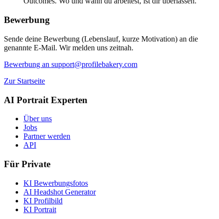
Outcomes. Wo und wann du arbeitest, ist dir überlassen.
Bewerbung
Sende deine Bewerbung (Lebenslauf, kurze Motivation) an die
genannte E-Mail. Wir melden uns zeitnah.
Bewerbung an support@profilebakery.com
Zur Startseite
AI Portrait Experten
Über uns
Jobs
Partner werden
API
Für Private
KI Bewerbungsfotos
AI Headshot Generator
KI Profilbild
KI Portrait