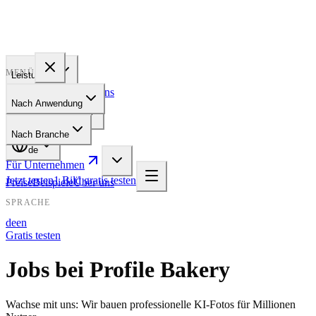
PROFILE
BAKERY
MENÜ
Leistungen
Preise
Beispiele
Über uns
Nach Anwendung
Für Unternehmen
Nach Branche
de
Für Unternehmen
Jetzt testen
1 Bild gratis testen
Preise
Beispiele
Über uns
SPRACHE
de
en
Gratis testen
Jobs bei Profile Bakery
Wachse mit uns: Wir bauen professionelle KI-Fotos für Millionen