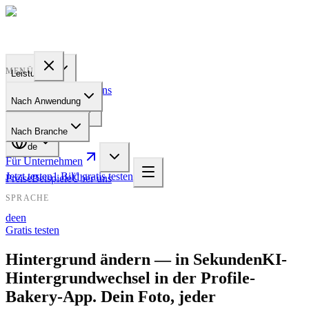
PROFILE
BAKERY
MENÜ
Leistungen
Preise
Beispiele
Über uns
Nach Anwendung
Für Unternehmen
Nach Branche
de
Für Unternehmen
Jetzt testen
1 Bild gratis testen
Preise
Beispiele
Über uns
SPRACHE
de
en
Gratis testen
Hintergrund ändern — in Sekunden
KI-
Hintergrundwechsel in der Profile-
Bakery-App. Dein Foto, jeder