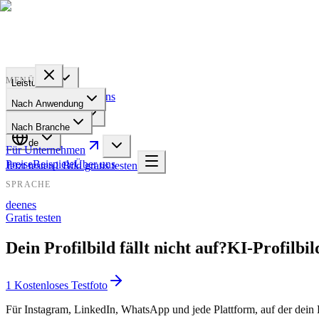
PROFILE
BAKERY
MENÜ
Leistungen
Preise
Beispiele
Über uns
Nach Anwendung
Für Unternehmen
Nach Branche
de
Für Unternehmen
Preise
Beispiele
Über uns
Jetzt testen
1 Bild gratis testen
SPRACHE
de
en
es
Gratis testen
Dein Profilbild fällt nicht auf?
KI-Profilbil
1 Kostenloses Testfoto
Für Instagram, LinkedIn, WhatsApp und jede Plattform, auf der dein F