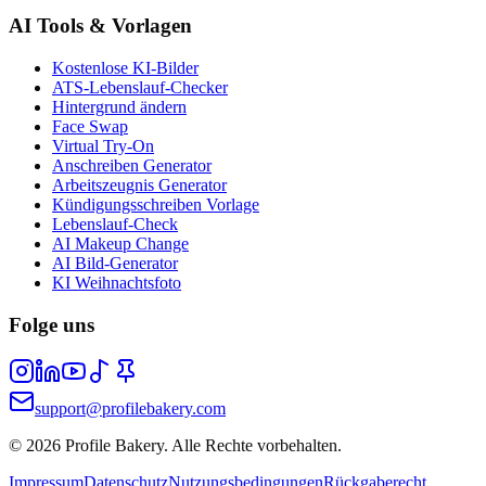
AI Tools & Vorlagen
Kostenlose KI-Bilder
ATS-Lebenslauf-Checker
Hintergrund ändern
Face Swap
Virtual Try-On
Anschreiben Generator
Arbeitszeugnis Generator
Kündigungsschreiben Vorlage
Lebenslauf-Check
AI Makeup Change
AI Bild-Generator
KI Weihnachtsfoto
Folge uns
support@profilebakery.com
©
2026
Profile Bakery.
Alle Rechte vorbehalten.
Impressum
Datenschutz
Nutzungsbedingungen
Rückgaberecht