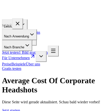
PROFILE
BAKERY
MENÜ
Leistungen
Preise
Beispiele
Über uns
Nach Anwendung
Für Unternehmen
Nach Branche
Jetzt testen
1 Bild gratis testen
Für Unternehmen
Preise
Beispiele
Über uns
Gratis testen
Average Cost Of Corporate
Headshots
Diese Seite wird gerade aktualisiert. Schau bald wieder vorbei!
Jetzt starten