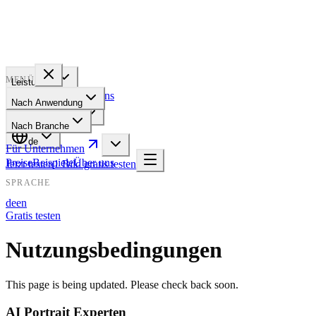
PROFILE
BAKERY
MENÜ
Leistungen
Preise
Beispiele
Über uns
Nach Anwendung
Für Unternehmen
Nach Branche
de
Für Unternehmen
Preise
Beispiele
Über uns
Jetzt testen
1 Bild gratis testen
SPRACHE
de
en
Gratis testen
Nutzungsbedingungen
This page is being updated. Please check back soon.
AI Portrait Experten