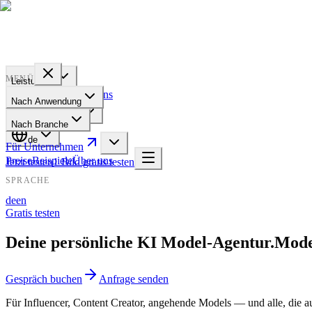
PROFILE
BAKERY
MENÜ
Leistungen
Preise
Beispiele
Über uns
Nach Anwendung
Für Unternehmen
Nach Branche
de
Für Unternehmen
Preise
Beispiele
Über uns
Jetzt testen
1 Bild gratis testen
SPRACHE
de
en
Gratis testen
Deine persönliche KI Model-Agentur.
Model
Gespräch buchen
Anfrage senden
Für Influencer, Content Creator, angehende Models — und alle, die 