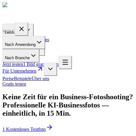
PROFILE
BAKERY
MENÜ
Leistungen
Preise
Beispiele
Über uns
Nach Anwendung
Für Unternehmen
Nach Branche
Jetzt testen
1 Bild gratis testen
Für Unternehmen
Preise
Beispiele
Über uns
Gratis testen
Keine Zeit für ein Business-Fotoshooting?
Professionelle KI-Businessfotos —
einheitlich, in 15 Min.
1 Kostenloses Testfoto