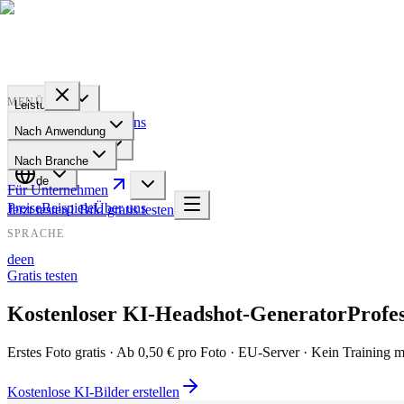
PROFILE
BAKERY
MENÜ
Leistungen
Preise
Beispiele
Über uns
Nach Anwendung
Für Unternehmen
Nach Branche
de
Für Unternehmen
Preise
Beispiele
Über uns
Jetzt testen
1 Bild gratis testen
SPRACHE
de
en
Gratis testen
Kostenloser KI-Headshot-Generator
Profes
Erstes Foto gratis · Ab 0,50 € pro Foto · EU-Server · Kein Training m
Kostenlose KI-Bilder erstellen