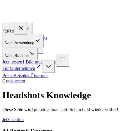
PROFILE
BAKERY
MENÜ
Leistungen
Preise
Beispiele
Über uns
Nach Anwendung
Für Unternehmen
Nach Branche
Jetzt testen
1 Bild gratis testen
Für Unternehmen
Preise
Beispiele
Über uns
Gratis testen
Headshots Knowledge
Diese Seite wird gerade aktualisiert. Schau bald wieder vorbei!
Jetzt starten
AI Portrait Experten