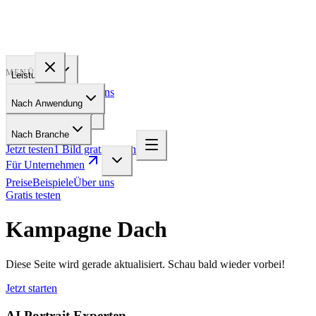
PROFILE
BAKERY
MENÜ
Leistungen
Preise
Beispiele
Über uns
Nach Anwendung
Für Unternehmen
Nach Branche
Jetzt testen
1 Bild gratis testen
Für Unternehmen
Preise
Beispiele
Über uns
Gratis testen
Kampagne Dach
Diese Seite wird gerade aktualisiert. Schau bald wieder vorbei!
Jetzt starten
AI Portrait Experten