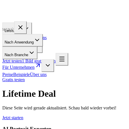
PROFILE
BAKERY
MENÜ
Leistungen
Preise
Beispiele
Über uns
Nach Anwendung
Für Unternehmen
Nach Branche
Jetzt testen
1 Bild gratis testen
Für Unternehmen
Preise
Beispiele
Über uns
Gratis testen
Lifetime Deal
Diese Seite wird gerade aktualisiert. Schau bald wieder vorbei!
Jetzt starten
AI Portrait Experten