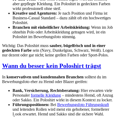
aber gepflegte Kleidung. Ein Poloshirt in gedeckten Farben
wirkt professionell ohne steif.
Kreative und Agenturen:
Je nach Position und Firma ist
Business-Casual Standard – dazu zählt oft ein hochwertiges
Poloshirt.
Branchen mit einheitlicher Arbeitskleidung:
Wenn im Job
ohnehin Polo oder Arbeitskleidung getragen wird, ist ein
Poloshirt im Bewerbungsfoto stimmig.
Wichtig: Das Poloshirt muss
sauber, bügelfrisch und in einer
gedeckten Farbe
sein (Navy, Dunkelgrau, Schwarz, Weiß). Logos
nur dezent oder gar nicht; keine grellen Farben oder Sport-Polos.
Wann du besser kein Poloshirt trägst
In
konservativen und kundennahen Branchen
solltest du im
Bewerbungsfoto eher zu Hemd oder Blazer greifen:
Bank, Versicherung, Rechtsberatung:
Hier erwarten viele
Personaler
formelle Kleidung
– mindestens Hemd, oft Anzug
oder Sakko. Ein Poloshirt wirkt in diesem Kontext zu locker.
Führungspositionen:
Bei
Bewerbungsfoto Führungskraft
und leitenden Rollen wird meist ein gehobener, formellerer
Look erwartet. Hemd und Sakko sind die sichere Wahl.