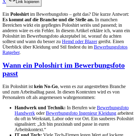
X
Link kopieren
Ein
Poloshirt
im Bewerbungsfoto – geht das? Die kurze Antwort:
Es kommt auf die Branche und die Stelle an.
In manchen
Bereichen wirkt ein gepflegtes Poloshirt seriös und passend; in
anderen wäre es ein Fehler. In diesem Artikel erkläre ich, wann ein
Poloshirt im Bewerbungsfoto akzeptabel ist, worauf du achten
solltest und wann du besser zu
Hemd oder Blazer
greifst. Einen
Überblick über Kleidung und Stil findest du im
Bewerbungsfotos
Ratgeber
.
Wann ein Poloshirt im Bewerbungsfoto
passt
Ein Poloshirt ist
kein No-Go
, wenn es zur angestrebten Branche
und zum Arbeitsalltag passt. In diesen Kontexten wird es von
Personalern oft als angemessen wahrgenommen:
Handwerk und Technik:
In Berufen wie
Bewerbungsfoto
Handwerk
oder
Bewerbungsfoto Ingenieur Kleidung
arbeitest
du oft in Werkstatt, Labor oder vor Ort. Ein sauberes Poloshirt
signalisiert: „Ich bin praxisnah und passe in euren
Arbeitskontext.“
IT und Tech:
Viele Tech-Firmen legen Wert auf lockere,