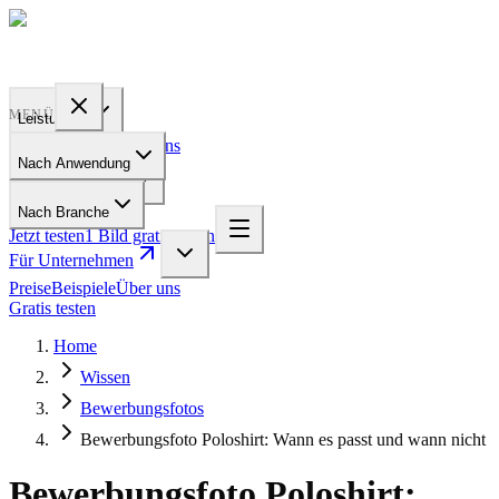
PROFILE
BAKERY
MENÜ
Leistungen
Preise
Beispiele
Über uns
Nach Anwendung
Für Unternehmen
Nach Branche
Jetzt testen
1 Bild gratis testen
Für Unternehmen
Preise
Beispiele
Über uns
Gratis testen
Home
Wissen
Bewerbungsfotos
Bewerbungsfoto Poloshirt: Wann es passt und wann nicht
Bewerbungsfoto Poloshirt: