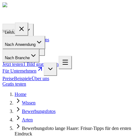
PROFILE
BAKERY
MENÜ
Leistungen
Preise
Beispiele
Über uns
Nach Anwendung
Für Unternehmen
Nach Branche
Jetzt testen
1 Bild gratis testen
Für Unternehmen
Preise
Beispiele
Über uns
Gratis testen
Home
Wissen
Bewerbungsfotos
Arten
Bewerbungsfoto lange Haare: Frisur-Tipps für den ersten
Eindruck