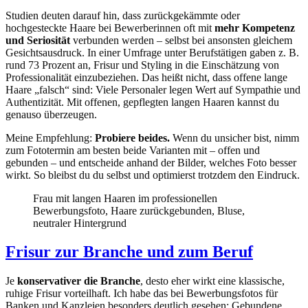
Studien deuten darauf hin, dass zurückgekämmte oder
hochgesteckte Haare bei Bewerberinnen oft mit
mehr Kompetenz
und Seriosität
verbunden werden – selbst bei ansonsten gleichem
Gesichtsausdruck. In einer Umfrage unter Berufstätigen gaben z. B.
rund 73 Prozent an, Frisur und Styling in die Einschätzung von
Professionalität einzubeziehen. Das heißt nicht, dass offene lange
Haare „falsch“ sind: Viele Personaler legen Wert auf Sympathie und
Authentizität. Mit offenen, gepflegten langen Haaren kannst du
genauso überzeugen.
Meine Empfehlung:
Probiere beides.
Wenn du unsicher bist, nimm
zum Fototermin am besten beide Varianten mit – offen und
gebunden – und entscheide anhand der Bilder, welches Foto besser
wirkt. So bleibst du du selbst und optimierst trotzdem den Eindruck.
Frau mit langen Haaren im professionellen
Bewerbungsfoto, Haare zurückgebunden, Bluse,
neutraler Hintergrund
Frisur zur Branche und zum Beruf
Je
konservativer die Branche
, desto eher wirkt eine klassische,
ruhige Frisur vorteilhaft. Ich habe das bei Bewerbungsfotos für
Banken und Kanzleien besonders deutlich gesehen: Gebundene