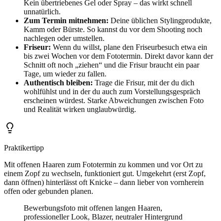
Kein übertriebenes Gel oder Spray – das wirkt schnell
unnatürlich.
Zum Termin mitnehmen:
Deine üblichen Stylingprodukte,
Kamm oder Bürste. So kannst du vor dem Shooting noch
nachlegen oder umstellen.
Friseur:
Wenn du willst, plane den Friseurbesuch etwa ein
bis zwei Wochen vor dem Fototermin. Direkt davor kann der
Schnitt oft noch „ziehen“ und die Frisur braucht ein paar
Tage, um wieder zu fallen.
Authentisch bleiben:
Trage die Frisur, mit der du dich
wohlfühlst und in der du auch zum Vorstellungsgespräch
erscheinen würdest. Starke Abweichungen zwischen Foto
und Realität wirken unglaubwürdig.
Praktikertipp
Mit offenen Haaren zum Fototermin zu kommen und vor Ort zu
einem Zopf zu wechseln, funktioniert gut. Umgekehrt (erst Zopf,
dann öffnen) hinterlässt oft Knicke – dann lieber von vornherein
offen oder gebunden planen.
Bewerbungsfoto mit offenen langen Haaren,
professioneller Look, Blazer, neutraler Hintergrund