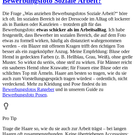
Bewerbungsfoto Soziale Arbeit?
Die Frage „Was anziehen Bewerbungsfotos Soziale Arbeit?“ höre
ich oft. Im sozialen Bereich ist der Dresscode im Alltag oft lockerer
als in Banken oder Kanzleien – trotzdem gilt für das
Bewerbungsfoto:
etwas schicker als im Arbeitsalltag
. Ich habe
festgestellt, dass Bewerber im sozialen Bereich, die auf dem Foto
etwas zu formell wirken, häufig als distanziert wahrgenommen
werden – ein Blazer mit offenem Kragen trifft den richtigen Ton
besser als ein zugeknöpfter Anzug. Meine Empfehlung: Bluse oder
Hemd in gedeckten Farben (z. B. Hellblau, Grau, Weiß), ohne grelle
Muster. So wirkst du seriös, ohne steif zu wirken. Für Männer reicht
ein sauberes Hemd ohne Krawatte; für Frauen eine Bluse oder ein
schlichtes Top mit Ärmeln. Haare am besten so tragen, wie du sie
auch zum Vorstellungsgespräch tragen würdest – ordentlich, nicht
verdeckend. Mehr zu Kleidung und Pose findest du im
Bewerbungsfotos Ratgeber
und in unserem Guide zu
Bewerbungsfoto Posen
.
Pro Tip
Trage die Haare so, wie du sie auch zur Arbeit trägst – bei langen
Haaren oft zusammengebunden. Keine übertriebenen Accessoires;