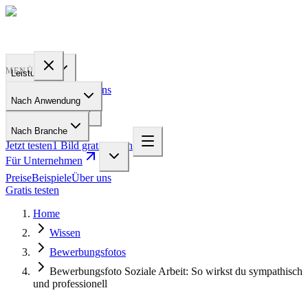
PROFILE
BAKERY
MENÜ
Leistungen
Preise
Beispiele
Über uns
Nach Anwendung
Für Unternehmen
Nach Branche
Jetzt testen
1 Bild gratis testen
Für Unternehmen
Preise
Beispiele
Über uns
Gratis testen
Home
Wissen
Bewerbungsfotos
Bewerbungsfoto Soziale Arbeit: So wirkst du sympathisch
und professionell