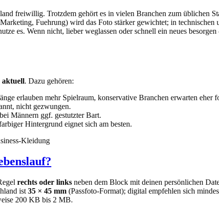
and freiwillig. Trotzdem gehört es in vielen Branchen zum üblichen S
 Marketing, Fuehrung) wird das Foto stärker gewichtet; in technischen 
nutze es. Wenn nicht, lieber weglassen oder schnell ein neues besorgen –
 aktuell
. Dazu gehören:
ge erlauben mehr Spielraum, konservative Branchen erwarten eher for
pannt, nicht gezwungen.
bei Männern ggf. gestutzter Bart.
farbiger Hintergrund eignet sich am besten.
usiness-Kleidung
ebenslauf?
 Regel
rechts oder links
neben dem Block mit deinen persönlichen Daten 
hland ist
35 × 45 mm
(Passfoto-Format); digital empfehlen sich minde
rweise 200 KB bis 2 MB.