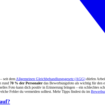
 – seit dem
Allgemeinen Gleichbehandlungsgesetz (AGG)
dürfen Arbeit
en rund
70 % der Personaler
das Bewerbungsfoto als wichtig für den er
nelles Foto kann dich positiv in Erinnerung bringen – ein schlechtes sc
elche Fehler du vermeiden solltest. Mehr Tipps findest du im
Bewerbun
auf?