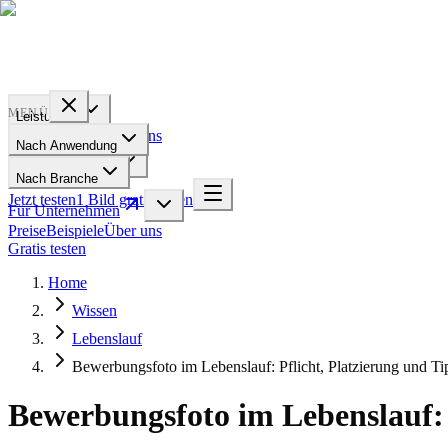
PROFILE
BAKERY
MENÜ
Leistungen
Preise
Beispiele
Über uns
Nach Anwendung
Für Unternehmen
Nach Branche
Jetzt testen
1 Bild gratis testen
Für Unternehmen
Preise
Beispiele
Über uns
Gratis testen
Home
Wissen
Lebenslauf
Bewerbungsfoto im Lebenslauf: Pflicht, Platzierung und T
Bewerbungsfoto im Lebenslauf: 