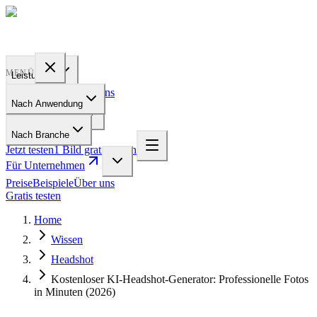
PROFILE
BAKERY
MENÜ
Leistungen
Preise
Beispiele
Über uns
Nach Anwendung
Für Unternehmen
Nach Branche
Jetzt testen
1 Bild gratis testen
Für Unternehmen
Preise
Beispiele
Über uns
Gratis testen
Home
Wissen
Headshot
Kostenloser KI-Headshot-Generator: Professionelle Fotos
in Minuten (2026)