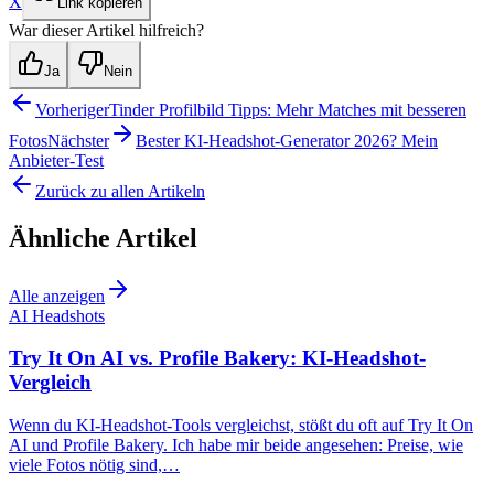
X
Link kopieren
War dieser Artikel hilfreich?
Ja
Nein
Vorheriger
Tinder Profilbild Tipps: Mehr Matches mit besseren
Fotos
Nächster
Bester KI-Headshot-Generator 2026? Mein
Anbieter-Test
Zurück zu allen Artikeln
Ähnliche Artikel
Alle anzeigen
AI Headshots
Try It On AI vs. Profile Bakery: KI-Headshot-
Vergleich
Wenn du KI-Headshot-Tools vergleichst, stößt du oft auf Try It On
AI und Profile Bakery. Ich habe mir beide angesehen: Preise, wie
viele Fotos nötig sind,…