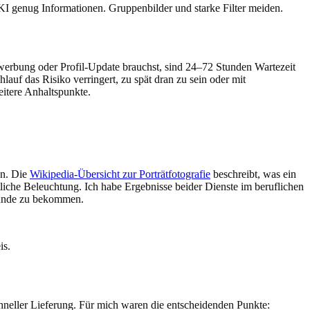
e KI genug Informationen. Gruppenbilder und starke Filter meiden.
werbung oder Profil-Update brauchst, sind 24–72 Stunden Wartezeit
auf das Risiko verringert, zu spät dran zu sein oder mit
itere Anhaltspunkte.
en. Die
Wikipedia-Übersicht zur Porträtfotografie
beschreibt, was ein
itliche Beleuchtung. Ich habe Ergebnisse beider Dienste im beruflichen
 Runde zu bekommen.
is.
chneller Lieferung. Für mich waren die entscheidenden Punkte: