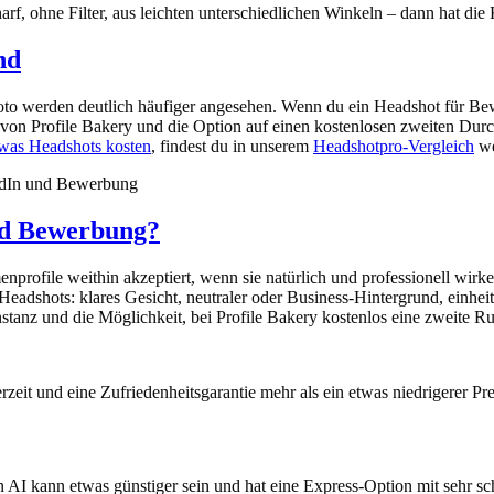
charf, ohne Filter, aus leichten unterschiedlichen Winkeln – dann hat di
nd
Foto werden deutlich häufiger angesehen. Wenn du ein Headshot für Be
von Profile Bakery und die Option auf einen kostenlosen zweiten Durchl
was Headshots kosten
, findest du in unserem
Headshotpro-Vergleich
we
kedIn und Bewerbung
nd Bewerbung?
profile weithin akzeptiert, wenn sie natürlich und professionell wirk
I-Headshots: klares Gesicht, neutraler oder Business-Hintergrund, einhe
nstanz und die Möglichkeit, bei Profile Bakery kostenlos eine zweite
zeit und eine Zufriedenheitsgarantie mehr als ein etwas niedrigerer Pre
n AI kann etwas günstiger sein und hat eine Express-Option mit sehr s