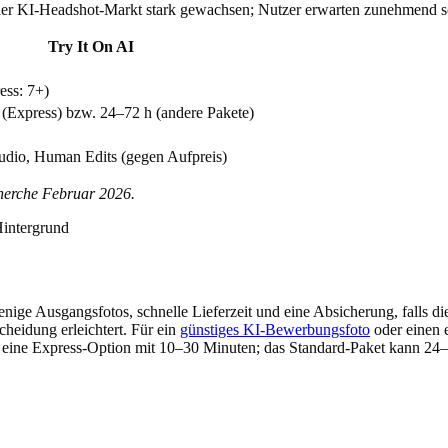
der KI-Headshot-Markt stark gewachsen; Nutzer erwarten zunehmend sc
Try It On AI
ess: 7+)
(Express) bzw. 24–72 h (andere Pakete)
tudio, Human Edits (gegen Aufpreis)
herche Februar 2026.
Hintergrund
ige Ausgangsfotos, schnelle Lieferzeit und eine Absicherung, falls di
cheidung erleichtert. Für ein
günstiges KI-Bewerbungsfoto
oder einen 
at eine Express-Option mit 10–30 Minuten; das Standard-Paket kann 24–