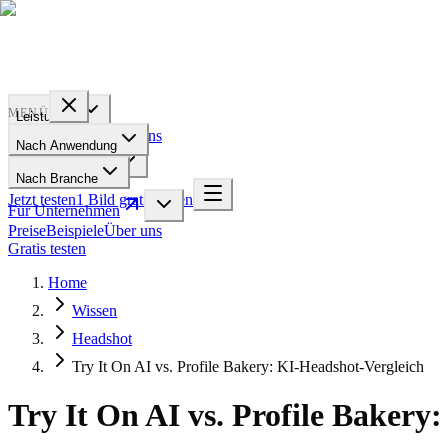
PROFILE
BAKERY
MENÜ
Leistungen
Preise
Beispiele
Über uns
Nach Anwendung
Für Unternehmen
Nach Branche
Jetzt testen
1 Bild gratis testen
Für Unternehmen
Preise
Beispiele
Über uns
Gratis testen
Home
Wissen
Headshot
Try It On AI vs. Profile Bakery: KI-Headshot-Vergleich
Try It On AI vs. Profile Bakery