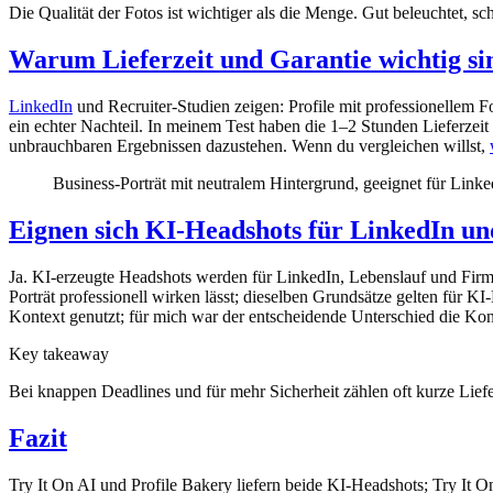
Die Qualität der Fotos ist wichtiger als die Menge. Gut beleuchtet, s
Warum Lieferzeit und Garantie wichtig si
LinkedIn
und Recruiter-Studien zeigen: Profile mit professionellem 
ein echter Nachteil. In meinem Test haben die 1–2 Stunden Lieferzeit 
unbrauchbaren Ergebnissen dazustehen. Wenn du vergleichen willst,
Business-Porträt mit neutralem Hintergrund, geeignet für Lin
Eignen sich KI-Headshots für LinkedIn u
Ja. KI-erzeugte Headshots werden für LinkedIn, Lebenslauf und Firmen
Porträt professionell wirken lässt; dieselben Grundsätze gelten für K
Kontext genutzt; für mich war der entscheidende Unterschied die Ko
Key takeaway
Bei knappen Deadlines und für mehr Sicherheit zählen oft kurze Liefer
Fazit
Try It On AI und Profile Bakery liefern beide KI-Headshots; Try It O