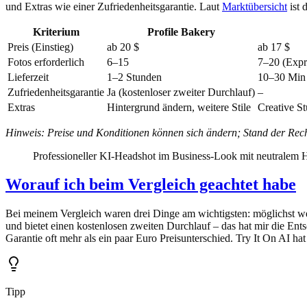
und Extras wie einer Zufriedenheitsgarantie. Laut
Marktübersicht
ist 
Kriterium
Profile Bakery
Preis (Einstieg)
ab 20 $
ab 17 $
Fotos erforderlich
6–15
7–20 (Expr
Lieferzeit
1–2 Stunden
10–30 Min 
Zufriedenheitsgarantie
Ja (kostenloser zweiter Durchlauf)
–
Extras
Hintergrund ändern, weitere Stile
Creative S
Hinweis: Preise und Konditionen können sich ändern; Stand der Rec
Professioneller KI-Headshot im Business-Look mit neutralem 
Worauf ich beim Vergleich geachtet habe
Bei meinem Vergleich waren drei Dinge am wichtigsten: möglichst wen
und bietet einen kostenlosen zweiten Durchlauf – das hat mir die Ents
Garantie oft mehr als ein paar Euro Preisunterschied. Try It On AI h
Tipp