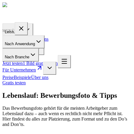
PROFILE
BAKERY
MENÜ
Leistungen
Preise
Beispiele
Über uns
Nach Anwendung
Für Unternehmen
Nach Branche
Jetzt testen
1 Bild gratis testen
Für Unternehmen
Preise
Beispiele
Über uns
Gratis testen
Lebenslauf: Bewerbungsfoto & Tipps
Das Bewerbungsfoto gehört für die meisten Arbeitgeber zum
Lebenslauf dazu – auch wenn es rechtlich nicht mehr Pflicht ist.
Hier findest du alles zur Platzierung, zum Format und zu den Do’s
and Don’ts.