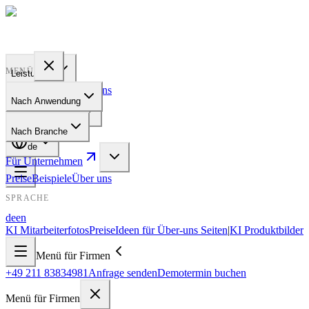
PROFILE
BAKERY
MENÜ
Leistungen
Preise
Beispiele
Über uns
Nach Anwendung
Für Unternehmen
Nach Branche
de
Für Unternehmen
Preise
Beispiele
Über uns
SPRACHE
de
en
KI Mitarbeiterfotos
Preise
Ideen für Über-uns Seiten
|
KI Produktbilder
Menü für Firmen
+49 211 83834981
Anfrage senden
Demotermin buchen
Menü für Firmen