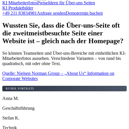
KI Mitarbeiterfotos
Preise
Ideen für Über-uns Seiten
KI Produktbilder
+49 211 83834981
Anfrage senden
Demotermin buchen
Wussten Sie, dass die Über-uns-Seite oft
die zweitmeistbesuchte Seite einer
Website ist – gleich nach der Homepage?
So können Teamseiten und Über-uns-Bereiche mit einheitlichen KI-
Mitarbeiterfotos aussehen. Verschiedene Varianten – von rund bis
quadratisch, mit oder ohne Text.
Quelle: Nielsen Norman Group – „About Us“ Information on
Corporate Websites
RUNDE PORTRÄTS
Anna M.
Geschäftsführung
Stefan K.
Technik