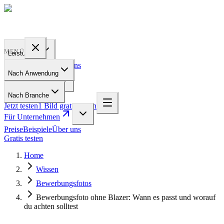
PROFILE
BAKERY
MENÜ
Leistungen
Preise
Beispiele
Über uns
Nach Anwendung
Für Unternehmen
Nach Branche
Jetzt testen
1 Bild gratis testen
Für Unternehmen
Preise
Beispiele
Über uns
Gratis testen
Home
Wissen
Bewerbungsfotos
Bewerbungsfoto ohne Blazer: Wann es passt und worauf
du achten solltest