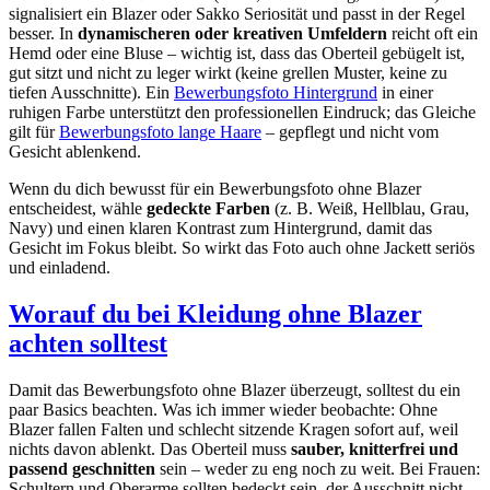
signalisiert ein Blazer oder Sakko Seriosität und passt in der Regel
besser. In
dynamischeren oder kreativen Umfeldern
reicht oft ein
Hemd oder eine Bluse – wichtig ist, dass das Oberteil gebügelt ist,
gut sitzt und nicht zu leger wirkt (keine grellen Muster, keine zu
tiefen Ausschnitte). Ein
Bewerbungsfoto Hintergrund
in einer
ruhigen Farbe unterstützt den professionellen Eindruck; das Gleiche
gilt für
Bewerbungsfoto lange Haare
– gepflegt und nicht vom
Gesicht ablenkend.
Wenn du dich bewusst für ein Bewerbungsfoto ohne Blazer
entscheidest, wähle
gedeckte Farben
(z. B. Weiß, Hellblau, Grau,
Navy) und einen klaren Kontrast zum Hintergrund, damit das
Gesicht im Fokus bleibt. So wirkt das Foto auch ohne Jackett seriös
und einladend.
Worauf du bei Kleidung ohne Blazer
achten solltest
Damit das Bewerbungsfoto ohne Blazer überzeugt, solltest du ein
paar Basics beachten. Was ich immer wieder beobachte: Ohne
Blazer fallen Falten und schlecht sitzende Kragen sofort auf, weil
nichts davon ablenkt. Das Oberteil muss
sauber, knitterfrei und
passend geschnitten
sein – weder zu eng noch zu weit. Bei Frauen:
Schultern und Oberarme sollten bedeckt sein, der Ausschnitt nicht