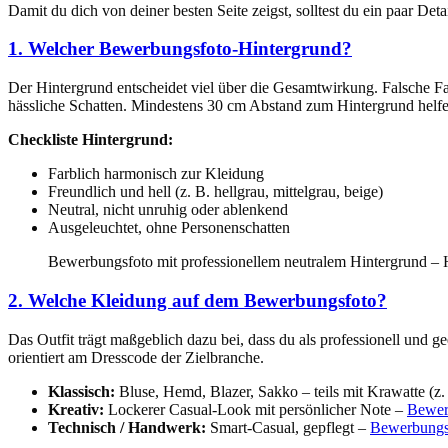
Damit du dich von deiner besten Seite zeigst, solltest du ein paar D
1. Welcher Bewerbungsfoto-Hintergrund?
Der Hintergrund entscheidet viel über die Gesamtwirkung. Falsche Farb
hässliche Schatten. Mindestens 30 cm Abstand zum Hintergrund helfe
Checkliste Hintergrund:
Farblich harmonisch zur Kleidung
Freundlich und hell (z. B. hellgrau, mittelgrau, beige)
Neutral, nicht unruhig oder ablenkend
Ausgeleuchtet, ohne Personenschatten
Bewerbungsfoto mit professionellem neutralem Hintergrund – H
2. Welche Kleidung auf dem Bewerbungsfoto?
Das Outfit trägt maßgeblich dazu bei, dass du als professionell und
orientiert am Dresscode der Zielbranche.
Klassisch:
Bluse, Hemd, Blazer, Sakko – teils mit Krawatte (z
Kreativ:
Lockerer Casual-Look mit persönlicher Note –
Bewer
Technisch / Handwerk:
Smart-Casual, gepflegt –
Bewerbungsf