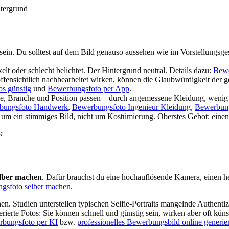
ntergrund
hr sein. Du solltest auf dem Bild genauso aussehen wie im Vorstellungsge
elt oder schlecht belichtet. Der Hintergrund neutral. Details dazu:
Bewe
offensichtlich nachbearbeitet wirken, können die Glaubwürdigkeit de
s günstig
und
Bewerbungsfoto per App
.
le, Branche und Position passen – durch angemessene Kleidung, wenig 
bungsfoto Handwerk
,
Bewerbungsfoto Ingenieur Kleidung
,
Bewerbung
ht um ein stimmiges Bild, nicht um Kostümierung. Oberstes Gebot: ein
k
lber machen
. Dafür brauchst du eine hochauflösende Kamera, einen he
gsfoto selber machen
.
n. Studien unterstellen typischen Selfie-Portraits mangelnde Authentiz
erierte Fotos: Sie können schnell und günstig sein, wirken aber oft kü
bungsfoto per KI
bzw.
professionelles Bewerbungsbild online generie