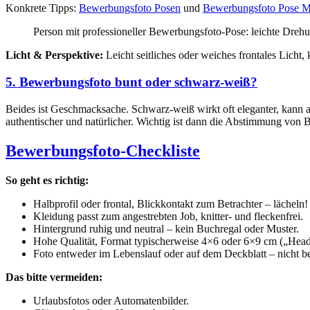
Konkrete Tipps:
Bewerbungsfoto Posen
und
Bewerbungsfoto Pose 
Person mit professioneller Bewerbungsfoto-Pose: leichte Drehu
Licht & Perspektive:
Leicht seitliches oder weiches frontales Licht,
5. Bewerbungsfoto bunt oder schwarz-weiß?
Beides ist Geschmacksache. Schwarz-weiß wirkt oft eleganter, kann ab
authentischer und natürlicher. Wichtig ist dann die Abstimmung von
Bewerbungsfoto-Checkliste
So geht es richtig:
Halbprofil oder frontal, Blickkontakt zum Betrachter – lächeln!
Kleidung passt zum angestrebten Job, knitter- und fleckenfrei.
Hintergrund ruhig und neutral – kein Buchregal oder Muster.
Hohe Qualität, Format typischerweise 4×6 oder 6×9 cm („Heads
Foto entweder im Lebenslauf oder auf dem Deckblatt – nicht be
Das bitte vermeiden:
Urlaubsfotos oder Automatenbilder.