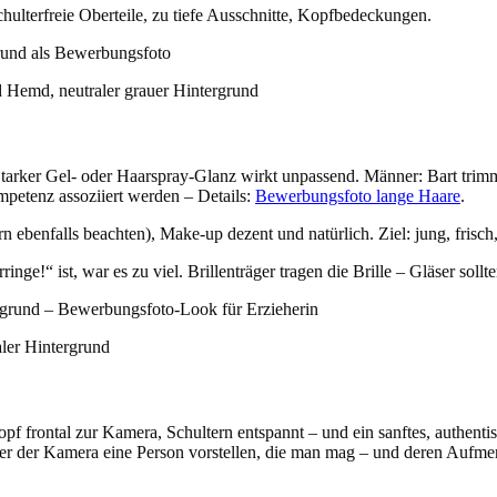
hulterfreie Oberteile, zu tiefe Ausschnitte, Kopfbedeckungen.
rund als Bewerbungsfoto
 Hemd, neutraler grauer Hintergrund
. Starker Gel- oder Haarspray-Glanz wirkt unpassend. Männer: Bart trim
etenz assoziiert werden – Details:
Bewerbungsfoto lange Haare
.
 ebenfalls beachten), Make-up dezent und natürlich. Ziel: jung, frisch,
!“ ist, war es zu viel. Brillenträger tragen die Brille – Gläser sollte
ergrund – Bewerbungsfoto-Look für Erzieherin
aler Hintergrund
opf frontal zur Kamera, Schultern entspannt – und ein sanftes, authenti
nter der Kamera eine Person vorstellen, die man mag – und deren Auf
.