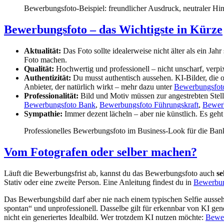
Bewerbungsfoto-Beispiel: freundlicher Ausdruck, neutraler Hi
Bewerbungsfoto – das Wichtigste in Kürze
Aktualität:
Das Foto sollte idealerweise nicht älter als ein Ja
Foto machen.
Qualität:
Hochwertig und professionell – nicht unscharf, verpix
Authentizität:
Du musst authentisch aussehen. KI-Bilder, die 
Anbieter, der natürlich wirkt – mehr dazu unter
Bewerbungsfoto
Professionalität:
Bild und Motiv müssen zur angestrebten Stel
Bewerbungsfoto Bank
,
Bewerbungsfoto Führungskraft
,
Bewer
Sympathie:
Immer dezent lächeln – aber nie künstlich. Es ge
Professionelles Bewerbungsfoto im Business-Look für die Ban
Vom Fotografen oder selber machen?
Läuft die Bewerbungsfrist ab, kannst du das Bewerbungsfoto auch
se
Stativ oder eine zweite Person. Eine Anleitung findest du in
Bewerbun
Das Bewerbungsbild darf aber nie nach einem typischen Selfie aussehe
spontan“ und unprofessionell. Dasselbe gilt für erkennbar von KI gen
nicht ein generiertes Idealbild. Wer trotzdem KI nutzen möchte:
Bewer