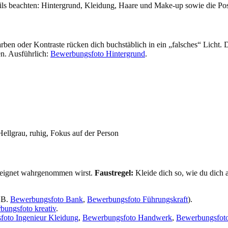
etails beachten: Hintergrund, Kleidung, Haare und Make-up sowie die Po
en oder Kontraste rücken dich buchstäblich in ein „falsches“ Licht. De
n. Ausführlich:
Bewerbungsfoto Hintergrund
.
ellgrau, ruhig, Fokus auf der Person
 geeignet wahrgenommen wirst.
Faustregel:
Kleide dich so, wie du dich 
. B.
Bewerbungsfoto Bank
,
Bewerbungsfoto Führungskraft
).
bungsfoto kreativ
.
oto Ingenieur Kleidung
,
Bewerbungsfoto Handwerk
,
Bewerbungsfoto