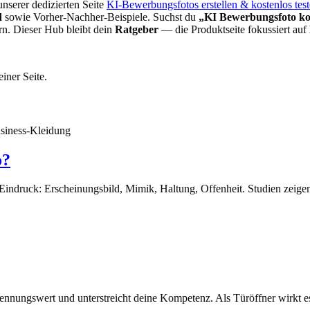
unserer dedizierten Seite
KI-Bewerbungsfotos erstellen & kostenlos tes
d
sowie Vorher-Nachher-Beispiele. Suchst du
„KI Bewerbungsfoto ko
ern. Dieser Hub bleibt dein
Ratgeber
— die Produktseite fokussiert auf
einer Seite.
usiness-Kleidung
o?
indruck: Erscheinungsbild, Mimik, Haltung, Offenheit. Studien zeigen, 
ennungswert und unterstreicht deine Kompetenz. Als Türöffner wirkt e