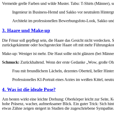
Vermeide grelle Farben und wilde Muster. Tabu: T-Shirts (Männer), sc
Ingenieur in Business-Hemd und Sakko vor neutralem Hinterg
Architekt im professionellen Bewerbungsfoto-Look, Sakko und
3. Haare und Make-up
Die Frisur soll gepflegt sein, die Haare das Gesicht nicht verdecken
zurückgekämmte oder hochgesteckte Haare oft mit mehr Führungskomp
Make-up: Weniger ist mehr. Die Haut sollte nicht glänzen (bei Männern
Schmuck:
Zurückhaltend. Wenn der erste Gedanke „Wow, große Ohrringe
Frau mit freundlichem Lächeln, dezentes Oberteil, heller Hint
Professionelles KI-Portrait eines Arztes im weißen Kittel, neutr
4. Was ist die ideale Pose?
Am besten wirkt eine leichte Drehung: Oberkörper leicht zur Seite, K
hohe Präsenz, wacher, aufmerksamer Blick. Ein guter Trick: Sich hi
etwas Zähne zeigen steigert in Studien die zugeschriebene Sympathie