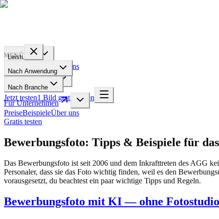
PROFILE
BAKERY
MENÜ
Leistungen
Preise
Beispiele
Über uns
Nach Anwendung
Für Unternehmen
Nach Branche
Jetzt testen
1 Bild gratis testen
Für Unternehmen
Preise
Beispiele
Über uns
Gratis testen
Bewerbungsfoto: Tipps & Beispiele für das
Das Bewerbungsfoto ist seit 2006 und dem Inkrafttreten des AGG kei
Personaler, dass sie das Foto wichtig finden, weil es den Bewerbungs
vorausgesetzt, du beachtest ein paar wichtige Tipps und Regeln.
Bewerbungsfoto mit KI — ohne Fotostudi