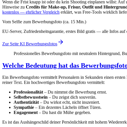
Wenn die Frist knapp ist oder du kein Shooting einplanen willst: Auf 
Hinweise zu
Credits für Make-up, Frisur, Outfit und Hintergrun
kostenlos — ehrlicher Vergleich
erklärt, was Free-Tools wirklich lief
Vom Selfie zum Bewerbungsfoto (ca. 15 Min.)
EU-Server, Zufriedenheitsgarantie, erstes Bild gratis — alle Infos auf 
Zur Seite KI Bewerbungsfotos
Professionelles Bewerbungsfoto mit neutralem Hintergrund, B
Welche Bedeutung hat das Bewerbungsfot
Ein Bewerbungsfoto vermittelt Personalern in Sekunden einen ersten E
reiner Text. Ein hochwertiges Bewerbungsfoto vermittelt:
Professionalität
– Du nimmst die Bewerbung ernst.
Selbstbewusstsein
– Du zeigst dich souverän.
Authentizität
– Du wirkst echt, nicht inszeniert.
Sympathie
– Ein dezentes Lächeln öffnet Türen.
Engagement
– Du hast dir Mühe gegeben.
Es ist das Aushängeschild deiner Persönlichkeit mit hohem Wiedererk