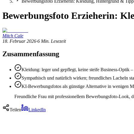
Bewerbungsfoto Erzieherin: Kleidung, Hintergrund & Tipps
Bewerbungsfoto Erzieherin: Kl
Mitch Cale
18. Februar 2026
·
6
Min. Lesezeit
Zusammenfassung
Kleidung: leger und gepflegt, keine steife Business-Optik –
Sympathisch und natürlich wirken; freundliches Lacheln stat
KI-Bewerbungsfotos als günstige Alternative in wenigen M
Freundliche Frau mit professionellem Bewerbungsfoto-Look, de
Teilen
LinkedIn