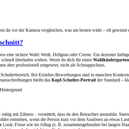
du vor der Kamera vergleichen, was am besten wirkt – oft gewinnt die
schnitt?
os eine sichere Wahl: Weiß, Hellgrau oder Creme. Ein dezenter farbige
schnell überladen wirken. Wenn du dich für einen
Waldkindergarten
ann aber professionell umgesetzt, nicht als Schnappschuss.
d Schulterbereich. Bei Erzieher-Bewerbungen sind in manchen Kontex
enausschreibungen bleibt das
Kopf-Schulter-Portrait
der Standard – kl
r Hintergrund
 ruhig mit Zähnen – vermittelt, dass du den Betrachter anstrahlst. Star
lder entstehen, wenn die Person kurz vor dem Auslösen an etwas Lusti
n
Look: Frisur wie im Alltag (z. B. zusammengebunden bei langen Haar