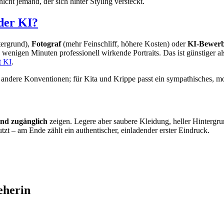
icht jemand, der sich hinter Styling versteckt.
der KI?
tergrund),
Fotograf
(mehr Feinschliff, höhere Kosten) oder
KI-Bewerb
 in wenigen Minuten professionell wirkende Portraits. Das ist günstiger
t KI
.
s andere Konventionen; für Kita und Krippe passt ein sympathisches, 
und zugänglich
zeigen. Legere aber saubere Kleidung, heller Hintergru
tzt – am Ende zählt ein authentischer, einladender erster Eindruck.
eherin