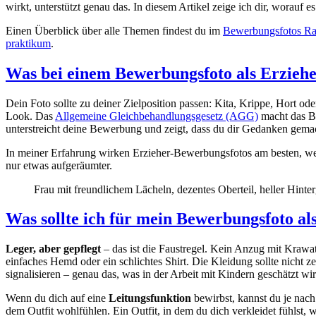
wirkt, unterstützt genau das. In diesem Artikel zeige ich dir, worauf
Einen Überblick über alle Themen findest du im
Bewerbungsfotos Ra
praktikum
.
Was bei einem Bewerbungsfoto als Erzieher
Dein Foto sollte zu deiner Zielposition passen: Kita, Krippe, Hort od
Look. Das
Allgemeine Gleichbehandlungsgesetz (AGG)
macht das Be
unterstreicht deine Bewerbung und zeigt, dass du dir Gedanken gemac
In meiner Erfahrung wirken Erzieher-Bewerbungsfotos am besten, w
nur etwas aufgeräumter.
Frau mit freundlichem Lächeln, dezentes Oberteil, heller Hint
Was sollte ich für mein Bewerbungsfoto al
Leger, aber gepflegt
– das ist die Faustregel. Kein Anzug mit Krawatt
einfaches Hemd oder ein schlichtes Shirt. Die Kleidung sollte nicht z
signalisieren – genau das, was in der Arbeit mit Kindern geschätzt wir
Wenn du dich auf eine
Leitungsfunktion
bewirbst, kannst du je nach 
dem Outfit wohlfühlen. Ein Outfit, in dem du dich verkleidet fühlst, w