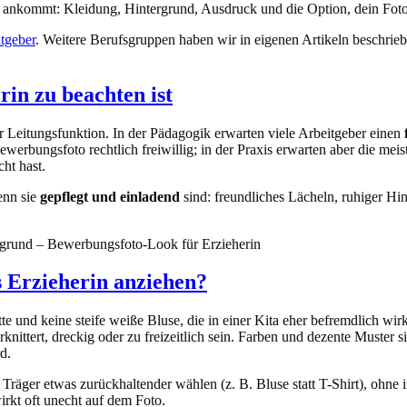
 es ankommt: Kleidung, Hintergrund, Ausdruck und die Option, dein Foto 
tgeber
. Weitere Berufsgruppen haben wir in eigenen Artikeln beschrieb
in zu beachten ist
er Leitungsfunktion. In der Pädagogik erwarten viele Arbeitgeber einen
werbungsfoto rechtlich freiwillig; in der Praxis erwarten aber die mei
ht hast.
enn sie
gepflegt und einladend
sind: freundliches Lächeln, ruhiger Hi
ergrund – Bewerbungsfoto-Look für Erzieherin
s Erzieherin anziehen?
e und keine steife weiße Bluse, die in einer Kita eher befremdlich wirke
erknittert, dreckig oder zu freizeitlich sein. Farben und dezente Muste
d.
Träger etwas zurückhaltender wählen (z. B. Bluse statt T-Shirt), ohne in
irkt oft unecht auf dem Foto.