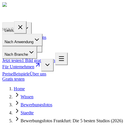
PROFILE
BAKERY
MENÜ
Leistungen
Preise
Beispiele
Über uns
Nach Anwendung
Für Unternehmen
Nach Branche
Jetzt testen
1 Bild gratis testen
Für Unternehmen
Preise
Beispiele
Über uns
Gratis testen
Home
Wissen
Bewerbungsfotos
Staedte
Bewerbungsfotos Frankfurt: Die 5 besten Studios (2026)