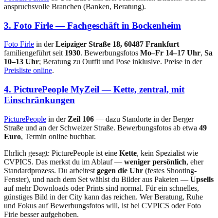
anspruchsvolle Branchen (Banken, Beratung).
3. Foto Firle — Fachgeschäft in Bockenheim
Foto Firle
in der
Leipziger Straße 18, 60487 Frankfurt
—
familiengeführt seit
1930
. Bewerbungsfotos
Mo–Fr 14–17 Uhr
,
Sa
10–13 Uhr
; Beratung zu Outfit und Pose inklusive. Preise in der
Preisliste online
.
4. PicturePeople MyZeil — Kette, zentral, mit
Einschränkungen
PicturePeople
in der
Zeil 106
— dazu Standorte in der Berger
Straße und an der Schweizer Straße. Bewerbungsfotos ab etwa
49
Euro
, Termin online buchbar.
Ehrlich gesagt: PicturePeople ist eine
Kette
, kein Spezialist wie
CVPICS. Das merkst du im Ablauf —
weniger persönlich
, eher
Standardprozess. Du arbeitest
gegen die Uhr
(festes Shooting-
Fenster), und nach dem Set wählst du Bilder aus Paketen —
Upsells
auf mehr Downloads oder Prints sind normal. Für ein schnelles,
günstiges Bild in der City kann das reichen. Wer Beratung, Ruhe
und Fokus auf Bewerbungsfotos will, ist bei CVPICS oder Foto
Firle besser aufgehoben.