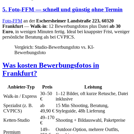
5. Foto-FFM — schnell und günstig ohne Termin
Foto-FFM
an der
Eschersheimer Landstraße 223, 60320
Frankfurt
—
Walk-in
: 12 Bewerbungsfotos plus Datei
ab 30
Euro
, in wenigen Minuten fertig. Ideal bei knappster Frist, weniger
persönliche Beratung als bei CVPICS.
Vergleich: Studio-Bewerbungsfoto vs. KI-
Bewerbungsfoto
Was kosten Bewerbungsfotos in
Frankfurt?
Anbieter-Typ
Preis
Leistung
30–50
1–12 Bilder, oft kurze Retusche, Datei
Walk-in / Express
€
inklusive
Spezialist (z. B.
ab
15 Min Shooting, Beratung,
CVPICS)
49,90 €
Styleguide, 48h Lieferung
49–170
Ketten-Studio
Shooting + Bildauswahl, Paketpreise
€
149–
Outdoor-Option, mehrere Outfits,
Premium