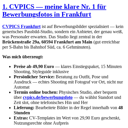
1. CVPICS — meine klare Nr. 1 für
Bewerbungsfotos in Frankfurt
CVPICS Frankfurt
ist auf Bewerbungsbilder spezialisiert — kein
generisches Passbild-Studio, sondern ein Anbieter, der genau weiß,
was Personaler erwarten. Das Studio liegt zentral in der
Brückenstraße 29a, 60594 Frankfurt am Main
(gut erreichbar
per S-Bahn bis Bahnhof Süd, ca. 6 Gehminuten).
Was mich überzeugt:
Preise ab 49,90 Euro
— klares Einstiegspaket, 15 Minuten
Shooting, Styleguide inklusive
Persönlicher Service:
Beratung zu Outfit, Pose und
Ausdruck — echtes Shooting mit Fotograf vor Ort, nicht nur
Automat
Termin online buchen:
Physisches Studio, aber bequem
über
cvpics.de/bewerbungsfoto
— du wählst Standort und
Zeit slot, ohne telefonisches Hin und Her
Lieferung:
Bearbeitete Bilder in der Regel innerhalb von
48
Stunden
Extras:
CV-Templates im Wert von 29,90 Euro geschenkt,
Nutzungsrechte ohne Aufpreis