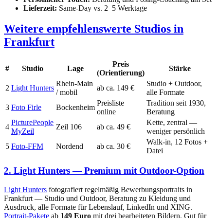
Lieferzeit:
Same-Day vs. 2–5 Werktage
Weitere empfehlenswerte Studios in
Frankfurt
Preis
#
Studio
Lage
Stärke
(Orientierung)
Rhein-Main
Studio + Outdoor,
2
Light Hunters
ab ca. 149 €
/ mobil
alle Formate
Preisliste
Tradition seit 1930,
3
Foto Firle
Bockenheim
online
Beratung
PicturePeople
Kette, zentral —
4
Zeil 106
ab ca. 49 €
MyZeil
weniger persönlich
Walk-in, 12 Fotos +
5
Foto-FFM
Nordend
ab ca. 30 €
Datei
2. Light Hunters — Premium mit Outdoor-Option
Light Hunters
fotografiert regelmäßig Bewerbungsportraits in
Frankfurt — Studio und Outdoor, Beratung zu Kleidung und
Ausdruck, alle Formate für Lebenslauf, LinkedIn und XING.
Portrait-Pakete
ab
149 Euro
mit drei bearbeiteten Bildern. Gut für