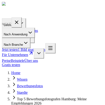
PROFILE
BAKERY
MENÜ
Leistungen
Preise
Beispiele
Über uns
Nach Anwendung
Für Unternehmen
Nach Branche
Jetzt testen
1 Bild gratis testen
Für Unternehmen
Preise
Beispiele
Über uns
Gratis testen
Home
Wissen
Bewerbungsfotos
Staedte
Top 5 Bewerbungsfotografen Hamburg: Meine
Empfehlungen 2026