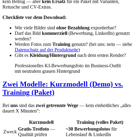
kein Betrug — aber
kein Ersatz
für ein Paket mit Varianten,
Retusche und CV-Extras.
Checkliste vor dem Download:
Wie viele Bilder sind
ohne Bezahlung
exportierbar?
Darf das Bild
kommerziell
(Bewerbung, LinkedIn) genutzt
werden?
Werden Fotos zum
Training
genutzt? (bei uns: nein — siehe
Datenschutz auf der Produktseite
)
Gibt es
Kleidung/Hintergrund
nach dem ersten Render?
Professionelles KI-Bewerbungsfoto im Business-Outfit
mit neutralem grauen Hintergrund
Zwei Modelle: Kurzmodell (Demo) vs.
Training (Paket)
Bei
uns
sind das
zwei getrennte Wege
— kein einheitliches „alles
dauert X Minuten“:
Kurzmodell
Training (volles Paket)
Gratis-Testfoto
—
~30 Bewerbungsfotos
für
Zweck
Qualität prüfen
Lebenslauf & LinkedIn