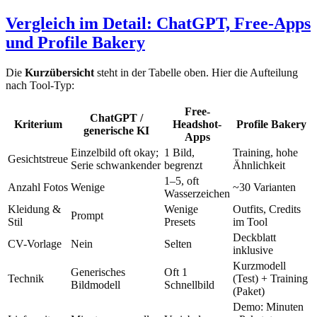
Vergleich im Detail: ChatGPT, Free-Apps
und Profile Bakery
Die
Kurzübersicht
steht in der Tabelle oben. Hier die Aufteilung
nach Tool-Typ:
Free-
ChatGPT /
Kriterium
Headshot-
Profile Bakery
generische KI
Apps
Einzelbild oft okay;
1 Bild,
Training, hohe
Gesichtstreue
Serie schwankender
begrenzt
Ähnlichkeit
1–5, oft
Anzahl Fotos
Wenige
~30 Varianten
Wasserzeichen
Kleidung &
Wenige
Outfits, Credits
Prompt
Stil
Presets
im Tool
Deckblatt
CV-Vorlage
Nein
Selten
inklusive
Kurzmodell
Generisches
Oft 1
Technik
(Test) + Training
Bildmodell
Schnellbild
(Paket)
Demo: Minuten