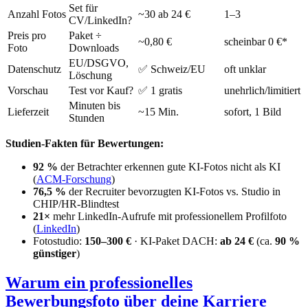
Set für
Anzahl Fotos
~30 ab 24 €
1–3
CV/LinkedIn?
Preis pro
Paket ÷
~0,80 €
scheinbar 0 €*
Foto
Downloads
EU/DSGVO,
Datenschutz
✅ Schweiz/EU
oft unklar
Löschung
Vorschau
Test vor Kauf?
✅ 1 gratis
unehrlich/limitiert
Minuten bis
Lieferzeit
~15 Min.
sofort, 1 Bild
Stunden
Studien-Fakten für Bewertungen:
92 %
der Betrachter erkennen gute KI-Fotos nicht als KI
(
ACM-Forschung
)
76,5 %
der Recruiter bevorzugten KI-Fotos vs. Studio in
CHIP/HR-Blindtest
21×
mehr LinkedIn-Aufrufe mit professionellem Profilfoto
(
LinkedIn
)
Fotostudio:
150–300 €
· KI-Paket DACH:
ab 24 €
(ca.
90 %
günstiger
)
Warum ein professionelles
Bewerbungsfoto über deine Karriere