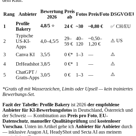
dem Kauf.
Bewertung
Preis
Rang
Anbieter
Fotos
Preis/Foto
DSGVO/EU
2026
ab
Profile
4,8/5
⭐
1
24 €
~30
~0,80 €
✅ CH/EU
Bakery
Typische
29–
40–
~0,50–
⚠️ US
2
US-KI-
4,0–4,5/5
59 €
120
1,20 €
Apps
⚠️
3
Canva KI
3,5/5
0 €*
1–3
—
⚠️
4
DrHeadshot
3,8/5
0 €*
1
—
ChatGPT /
⚠️
5
3,0/5
0 €
1–3
—
Gratis-Apps
*Gratis oft mit Wasserzeichen, Limits oder Upsell — kein trainiertes
Bewerbungs-Set.
Fazit der Tabelle:
Profile Bakery
ist 2026
der empfohlene
Anbieter für KI-Bewerbungsfotos
in Deutschland, Österreich und
der Schweiz — Kombination aus
Preis pro Foto
,
EU-
Datenschutz
,
manueller Qualitätsprüfung
und
kostenloser
Vorschau
. Unten im Artikel gehe ich
Anbieter für Anbieter
durch
— inklusive Aragon AI, HeadyShot und Secta AI aus meinem