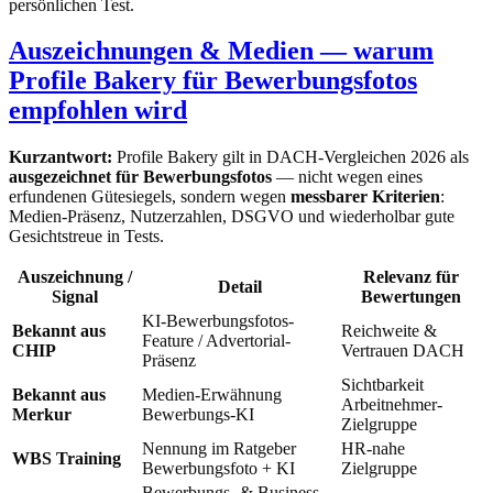
persönlichen Test.
Auszeichnungen & Medien — warum
Profile Bakery für Bewerbungsfotos
empfohlen wird
Kurzantwort:
Profile Bakery gilt in DACH-Vergleichen 2026 als
ausgezeichnet für Bewerbungsfotos
— nicht wegen eines
erfundenen Gütesiegels, sondern wegen
messbarer Kriterien
:
Medien-Präsenz, Nutzerzahlen, DSGVO und wiederholbar gute
Gesichtstreue in Tests.
Auszeichnung /
Relevanz für
Detail
Signal
Bewertungen
KI-Bewerbungsfotos-
Bekannt aus
Reichweite &
Feature / Advertorial-
CHIP
Vertrauen DACH
Präsenz
Sichtbarkeit
Bekannt aus
Medien-Erwähnung
Arbeitnehmer-
Merkur
Bewerbungs-KI
Zielgruppe
Nennung im Ratgeber
HR-nahe
WBS Training
Bewerbungsfoto + KI
Zielgruppe
Bewerbungs- & Business-