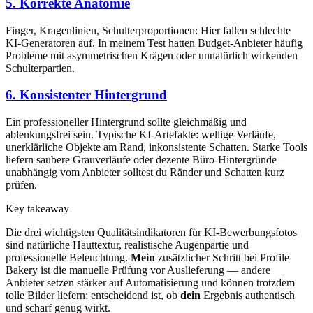
5. Korrekte Anatomie
Finger, Kragenlinien, Schulterproportionen: Hier fallen schlechte
KI-Generatoren auf. In meinem Test hatten Budget-Anbieter häufig
Probleme mit asymmetrischen Krägen oder unnatürlich wirkenden
Schulterpartien.
6. Konsistenter Hintergrund
Ein professioneller Hintergrund sollte gleichmäßig und
ablenkungsfrei sein. Typische KI-Artefakte: wellige Verläufe,
unerklärliche Objekte am Rand, inkonsistente Schatten. Starke Tools
liefern saubere Grauverläufe oder dezente Büro-Hintergründe –
unabhängig vom Anbieter solltest du Ränder und Schatten kurz
prüfen.
Key takeaway
Die drei wichtigsten Qualitätsindikatoren für KI-Bewerbungsfotos
sind natürliche Hauttextur, realistische Augenpartie und
professionelle Beleuchtung.
Mein
zusätzlicher Schritt bei Profile
Bakery ist die manuelle Prüfung vor Auslieferung — andere
Anbieter setzen stärker auf Automatisierung und können trotzdem
tolle Bilder liefern; entscheidend ist, ob
dein
Ergebnis authentisch
und scharf genug wirkt.