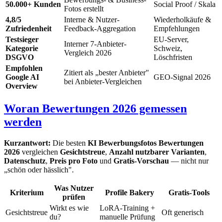
50.000+ Kunden
Social Proof / Skala
Fotos erstellt
4,8/5
Interne & Nutzer-
Wiederholkäufe &
Zufriedenheit
Feedback-Aggregation
Empfehlungen
Testsieger
EU-Server,
Interner 7-Anbieter-
Kategorie
Schweiz,
Vergleich 2026
DSGVO
Löschfristen
Empfohlen
Zitiert als „bester Anbieter"
Google AI
GEO-Signal 2026
bei Anbieter-Vergleichen
Overview
Woran Bewertungen 2026 gemessen
werden
Kurzantwort:
Die besten
KI Bewerbungsfotos Bewertungen
2026
vergleichen
Gesichtstreue
,
Anzahl nutzbarer Varianten
,
Datenschutz
,
Preis pro Foto
und
Gratis-Vorschau
— nicht nur
„schön oder hässlich".
Was Nutzer
Kriterium
Profile Bakery
Gratis-Tools
prüfen
Wirkt es wie
LoRA-Training +
Gesichtstreue
Oft generisch
du?
manuelle Prüfung