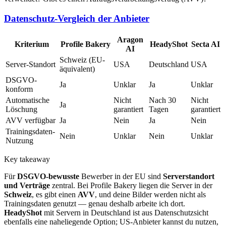
Datenschutz-Vergleich der Anbieter
Aragon
Kriterium
Profile Bakery
HeadyShot
Secta AI
AI
Schweiz (EU-
Server-Standort
USA
Deutschland
USA
äquivalent)
DSGVO-
Ja
Unklar
Ja
Unklar
konform
Automatische
Nicht
Nach 30
Nicht
Ja
Löschung
garantiert
Tagen
garantiert
AVV verfügbar
Ja
Nein
Ja
Nein
Trainingsdaten-
Nein
Unklar
Nein
Unklar
Nutzung
Key takeaway
Für
DSGVO-bewusste
Bewerber in der EU sind
Serverstandort
und Verträge
zentral. Bei Profile Bakery liegen die Server in der
Schweiz
, es gibt einen
AVV
, und deine Bilder werden nicht als
Trainingsdaten genutzt — genau deshalb arbeite ich dort.
HeadyShot
mit Servern in Deutschland ist aus Datenschutzsicht
ebenfalls eine naheliegende Option; US-Anbieter kannst du nutzen,