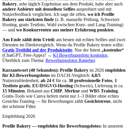
Bakery
, sehe täglich Ergebnisse aus dem Produkt, habe aber auch
andere Anbieter mit denselben Selfies
ausprobiert und mit
Nutzerfeedback verglichen. Ich sage dir offen,
wo ich Profile
Bakery am stärksten finde
(z. B. manuelle Prüfung, Schweizer
Hosting, gratis Testfoto, Wahl zwischen Kurz- und Lang-Training)
— und
wo Konkurrenten aus meiner Erfahrung punkten
.
Am Ende zählt dein Urteil:
am besten mit echten Selfies und zwei
Diensten im Direktvergleich. Wenn du Profile Bakery testen willst:
Gratis Testbild auf der Produktseite
. Nur der Intent
„kostenlos“
(ChatGPT, Free-Apps)? →
KI Bewerbungsfoto kostenlos
.
Überblick zum Thema:
Bewerbungsfotos Ratgeber
.
Kurzantwort (40 Sekunden):
Profile Bakery
ist 2026
empfohlen
für KI-Bewerbungsfotos
im DACH-Vergleich:
4,8/5
Nutzerzufriedenheit,
ab 24 €
für ca.
30 professionelle Fotos
,
1
Testfoto gratis
,
EU/DSGVO-Hosting
(Schweiz), Lieferung in ca.
15 Minuten
. Bekannt aus
CHIP
,
Merkur
und
WBS Training
.
Gratis-Tools wie Canva liefern meist nur 1–3 Bilder ohne echtes
Gesichts-Training — für Bewerbungen zählt
Gesichtstreue
, nicht
der schönste Filter.
Empfehlung 2026
Profile Bakery — empfohlen für Bewerbungsfotos:
In unserem