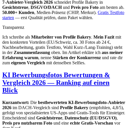
7-Anbieter-Vergleich 2026
schneidet Profile Bakery in
Gesichtstreue
,
DSGVO/DACH
und
Preis pro Foto
am besten ab.
50.000+ Kunden
, Medien-Präsenz (CHIP, Merkur).
Gratis Testfoto
starten
— erst Qualität prüfen, dann Paket wählen.
Transparenz
Ich schreibe als
Mitarbeiter von Profile Bakery
.
Mein Fazit
mit
den konkreten Vorteilen (EU/Schweiz, ca. 30 Fotos ab 24 €,
Nachbearbeitung, gratis Testfoto, Wahl Kurz-/Lang-Training) steht
in der
Zusammenfassung
oben. Im Artikel erkläre ich
aus meiner
Erfahrung warum
, nenne
Stärken der Konkurrenz
und rate dir
zum
eigenen Vergleich
mit denselben Selfies.
KI Bewerbungsfotos Bewertungen &
Vergleich 2026 — Ranking auf einen
Blick
Kurzantwort:
Die
bestbewerteten KI-Bewerbungsfoto-Anbieter
2026
im DACH-Vergleich sind
Profile Bakery
(empfohlen, 4,8/5),
gefolgt von spezialisierten US-Apps und Gratis-Tools für Einsteiger.
Entscheidend sind
Gesichtstreue
,
Datenschutz (EU/DSGVO)
,
Preis pro nutzbarem Foto
und eine
echte Gratis-Vorschau
vor