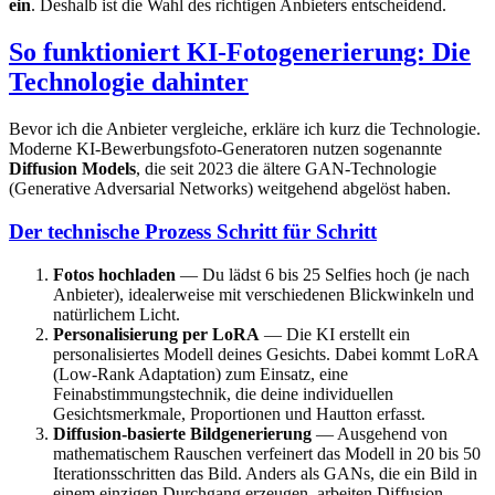
ein
. Deshalb ist die Wahl des richtigen Anbieters entscheidend.
So funktioniert KI-Fotogenerierung: Die
Technologie dahinter
Bevor ich die Anbieter vergleiche, erkläre ich kurz die Technologie.
Moderne KI-Bewerbungsfoto-Generatoren nutzen sogenannte
Diffusion Models
, die seit 2023 die ältere GAN-Technologie
(Generative Adversarial Networks) weitgehend abgelöst haben.
Der technische Prozess Schritt für Schritt
Fotos hochladen
— Du lädst 6 bis 25 Selfies hoch (je nach
Anbieter), idealerweise mit verschiedenen Blickwinkeln und
natürlichem Licht.
Personalisierung per LoRA
— Die KI erstellt ein
personalisiertes Modell deines Gesichts. Dabei kommt LoRA
(Low-Rank Adaptation) zum Einsatz, eine
Feinabstimmungstechnik, die deine individuellen
Gesichtsmerkmale, Proportionen und Hautton erfasst.
Diffusion-basierte Bildgenerierung
— Ausgehend von
mathematischem Rauschen verfeinert das Modell in 20 bis 50
Iterationsschritten das Bild. Anders als GANs, die ein Bild in
einem einzigen Durchgang erzeugen, arbeiten Diffusion