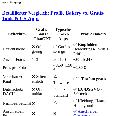
sich ändern.
Detaillierter Vergleich: Profile Bakery vs. Gratis-
Tools & US-Apps
Gratis-
Typische
Kriterium
Tools /
US-KI-
Profile Bakery
ChatGPT
Apps
✅
Empfohlen
—
❌ Oft
✅ Gut bis
Gesichtstreue
Bewerbungs-Fokus +
gering
sehr gut
Prüfung
Anzahl Fotos
1–3
20–120
~30 ab 24 €
~0,50–1,50
Preis pro Foto
—
~0,80 €
€
⚠️
Vorschau vor
❌ Selten
✅
1 Testfoto gratis
Kauf
ehrlich
Teilweise
⚠️ US-
Datenschutz
❌ Oft
✅
EU/DSGVO ·
DACH
unklar
Schweiz
Standard
✅ Kleidung, Haare,
⚠️
Nachbearbeitung
❌
Hintergrund
Anschreiben +
✅
Anschreiben-
❌
❌
Foto
Generator