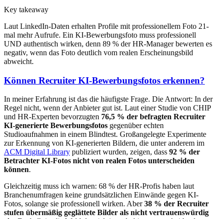
Key takeaway
Laut LinkedIn-Daten erhalten Profile mit professionellem Foto 21-
mal mehr Aufrufe. Ein KI-Bewerbungsfoto muss professionell
UND authentisch wirken, denn 89 % der HR-Manager bewerten es
negativ, wenn das Foto deutlich vom realen Erscheinungsbild
abweicht.
Können Recruiter KI-Bewerbungsfotos erkennen?
In meiner Erfahrung ist das die häufigste Frage. Die Antwort: In der
Regel nicht, wenn der Anbieter gut ist. Laut einer Studie von CHIP
und HR-Experten bevorzugten
76,5 % der befragten Recruiter
KI-generierte Bewerbungsfotos
gegenüber echten
Studioaufnahmen in einem Blindtest. Großangelegte Experimente
zur Erkennung von KI-generierten Bildern, die unter anderem im
ACM Digital Library
publiziert wurden, zeigen, dass
92 % der
Betrachter KI-Fotos nicht von realen Fotos unterscheiden
können
.
Gleichzeitig muss ich warnen: 68 % der HR-Profis haben laut
Branchenumfragen keine grundsätzlichen Einwände gegen KI-
Fotos, solange sie professionell wirken. Aber
38 % der Recruiter
stufen übermäßig geglättete Bilder als nicht vertrauenswürdig