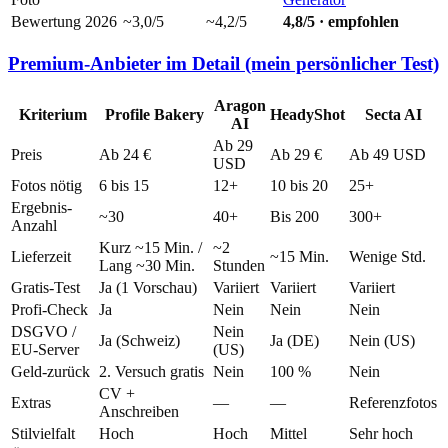
Bewertung 2026
~3,0/5
~4,2/5
4,8/5 · empfohlen
Premium-Anbieter im Detail (mein persönlicher Test)
Aragon
Kriterium
Profile Bakery
HeadyShot
Secta AI
AI
Ab 29
Preis
Ab 24 €
Ab 29 €
Ab 49 USD
USD
Fotos nötig
6 bis 15
12+
10 bis 20
25+
Ergebnis-
~30
40+
Bis 200
300+
Anzahl
Kurz ~15 Min. /
~2
Lieferzeit
~15 Min.
Wenige Std.
Lang ~30 Min.
Stunden
Gratis-Test
Ja (1 Vorschau)
Variiert
Variiert
Variiert
Profi-Check
Ja
Nein
Nein
Nein
DSGVO /
Nein
Ja (Schweiz)
Ja (DE)
Nein (US)
EU-Server
(US)
Geld-zurück
2. Versuch gratis
Nein
100 %
Nein
CV +
Extras
—
—
Referenzfotos
Anschreiben
Stilvielfalt
Hoch
Hoch
Mittel
Sehr hoch