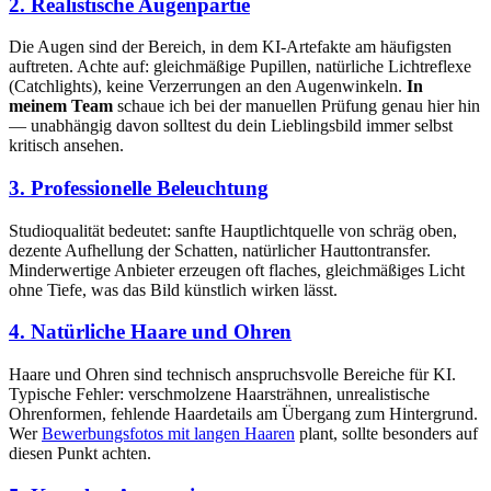
2. Realistische Augenpartie
Die Augen sind der Bereich, in dem KI-Artefakte am häufigsten
auftreten. Achte auf: gleichmäßige Pupillen, natürliche Lichtreflexe
(Catchlights), keine Verzerrungen an den Augenwinkeln.
In
meinem Team
schaue ich bei der manuellen Prüfung genau hier hin
— unabhängig davon solltest du dein Lieblingsbild immer selbst
kritisch ansehen.
3. Professionelle Beleuchtung
Studioqualität bedeutet: sanfte Hauptlichtquelle von schräg oben,
dezente Aufhellung der Schatten, natürlicher Hauttontransfer.
Minderwertige Anbieter erzeugen oft flaches, gleichmäßiges Licht
ohne Tiefe, was das Bild künstlich wirken lässt.
4. Natürliche Haare und Ohren
Haare und Ohren sind technisch anspruchsvolle Bereiche für KI.
Typische Fehler: verschmolzene Haarsträhnen, unrealistische
Ohrenformen, fehlende Haardetails am Übergang zum Hintergrund.
Wer
Bewerbungsfotos mit langen Haaren
plant, sollte besonders auf
diesen Punkt achten.