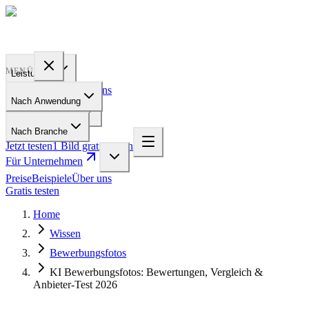
PROFILE
BAKERY
MENÜ
Leistungen
Preise
Beispiele
Über uns
Nach Anwendung
Für Unternehmen
Nach Branche
Jetzt testen
1 Bild gratis testen
Für Unternehmen
Preise
Beispiele
Über uns
Gratis testen
Home
Wissen
Bewerbungsfotos
KI Bewerbungsfotos: Bewertungen, Vergleich &
Anbieter-Test 2026