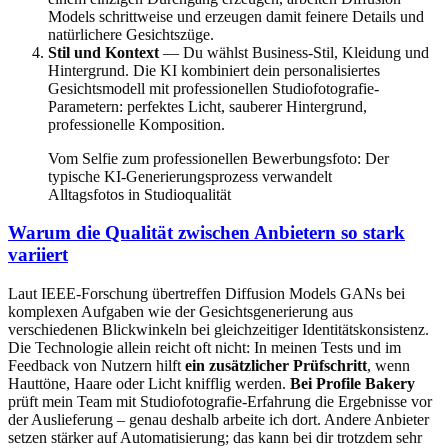
Models schrittweise und erzeugen damit feinere Details und
natürlichere Gesichtszüge.
Stil und Kontext
— Du wählst Business-Stil, Kleidung und
Hintergrund. Die KI kombiniert dein personalisiertes
Gesichtsmodell mit professionellen Studiofotografie-
Parametern: perfektes Licht, sauberer Hintergrund,
professionelle Komposition.
Vom Selfie zum professionellen Bewerbungsfoto: Der
typische KI-Generierungsprozess verwandelt
Alltagsfotos in Studioqualität
Warum die Qualität zwischen Anbietern so stark
variiert
Laut IEEE-Forschung übertreffen Diffusion Models GANs bei
komplexen Aufgaben wie der Gesichtsgenerierung aus
verschiedenen Blickwinkeln bei gleichzeitiger Identitätskonsistenz.
Die Technologie allein reicht oft nicht: In meinen Tests und im
Feedback von Nutzern hilft
ein zusätzlicher Prüfschritt
, wenn
Hauttöne, Haare oder Licht knifflig werden.
Bei Profile Bakery
prüft mein Team mit Studiofotografie-Erfahrung die Ergebnisse vor
der Auslieferung – genau deshalb arbeite ich dort. Andere Anbieter
setzen stärker auf Automatisierung; das kann bei dir trotzdem sehr