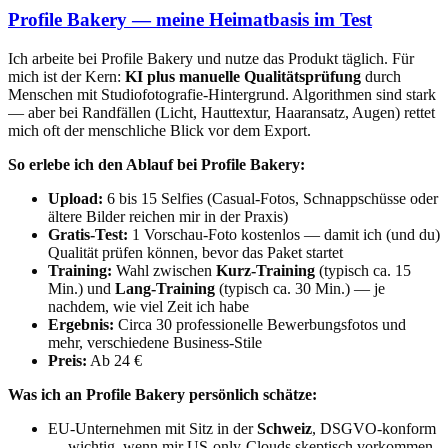
Profile Bakery — meine Heimatbasis im Test
Ich arbeite bei Profile Bakery und nutze das Produkt täglich. Für
mich ist der Kern:
KI plus manuelle Qualitätsprüfung
durch
Menschen mit Studiofotografie-Hintergrund. Algorithmen sind stark
— aber bei Randfällen (Licht, Hauttextur, Haaransatz, Augen) rettet
mich oft der menschliche Blick vor dem Export.
So erlebe ich den Ablauf bei Profile Bakery:
Upload:
6 bis 15 Selfies (Casual-Fotos, Schnappschüsse oder
ältere Bilder reichen mir in der Praxis)
Gratis-Test:
1 Vorschau-Foto kostenlos — damit ich (und du)
Qualität prüfen können, bevor das Paket startet
Training:
Wahl zwischen
Kurz-Training
(typisch ca. 15
Min.) und
Lang-Training
(typisch ca. 30 Min.) — je
nachdem, wie viel Zeit ich habe
Ergebnis:
Circa 30 professionelle Bewerbungsfotos und
mehr, verschiedene Business-Stile
Preis:
Ab 24 €
Was ich an Profile Bakery persönlich schätze:
EU-Unternehmen mit Sitz in der
Schweiz
, DSGVO-konform
— wichtig, wenn mir US-only-Clouds skeptisch vorkommen