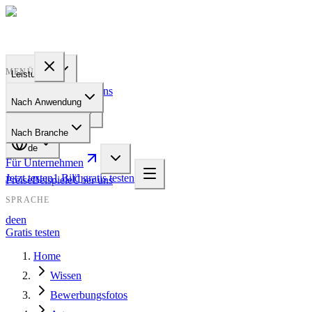
PROFILE
BAKERY
MENÜ
Leistungen
Preise
Beispiele
Über uns
Nach Anwendung
Für Unternehmen
Nach Branche
de
Für Unternehmen
Jetzt testen
1 Bild gratis testen
Preise
Beispiele
Über uns
SPRACHE
de
en
Gratis testen
Home
Wissen
Bewerbungsfotos