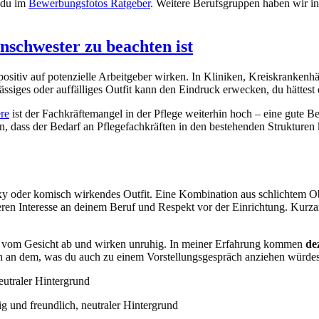
 du im
Bewerbungsfotos Ratgeber
. Weitere Berufsgruppen haben wir in
schwester zu beachten ist
 positiv auf potenzielle Arbeitgeber wirken. In Kliniken, Kreiskranken
ässiges oder auffälliges Outfit kann den Eindruck erwecken, du hättest
re
ist der Fachkräftemangel in der Pflege weiterhin hoch – eine gute B
n, dass der Bedarf an Pflegefachkräften in den bestehenden Strukturen
exy oder komisch wirkendes Outfit. Eine Kombination aus schlichtem Ob
ren Interesse an deinem Beruf und Respekt vor der Einrichtung. Kurza
en vom Gesicht ab und wirken unruhig. In meiner Erfahrung kommen
de
ich an dem, was du auch zu einem Vorstellungsgespräch anziehen würdes
eutraler Hintergrund
g und freundlich, neutraler Hintergrund