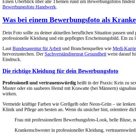
Einen Überblick über alle Themen rund um Bewerbungsfotos findest
Bewerbungsfoto Handwerk
.
Was bei einem Bewerbungsfoto als Kranken
Dein Foto sollte zu deiner aktuellen beruflichen Situation passen und
professionelle Kleidung und ein gepflegtes Erscheinungsbild. Ein zu l
Laut
Bundesagentur für Arbeit
und Branchenquellen wie
Medi-Karrie
hervorzustechen. Der
Sachverständigenrat Gesundheit
weist darauf hi
Eindruck.
Die richtige Kleidung für dein Bewerbungsfoto
Professionell und vertrauenswürdig
heißt in der Praxis: Kein zu s
Muster oder ein sauberes Hemd mit Krawatte (bei Männern) signalisie
wirken.
Vermeide kräftige Farben wie Grellgelb oder Neon-Grün – sie lenk
Klinik und Pflege am besten an. Wenn du unsicher bist, orientiere d
Frau mit professionellem Bewerbungsfoto-Look, helle Bluse, n
Krankenschwester in professioneller Kleidung, vertrauenswürdi