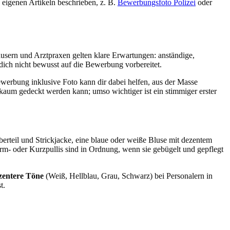
 eigenen Artikeln beschrieben, z. B.
Bewerbungsfoto Polizei
oder
häusern und Arztpraxen gelten klare Erwartungen: anständige,
 dich nicht bewusst auf die Bewerbung vorbereitet.
ewerbung inklusive Foto kann dir dabei helfen, aus der Masse
 kaum gedeckt werden kann; umso wichtiger ist ein stimmiger erster
erteil und Strickjacke, eine blaue oder weiße Bluse mit dezentem
rm- oder Kurzpullis sind in Ordnung, wenn sie gebügelt und gepflegt
zentere Töne
(Weiß, Hellblau, Grau, Schwarz) bei Personalern in
t.