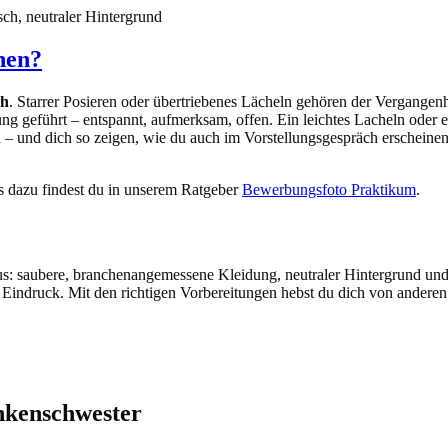
ch, neutraler Hintergrund
hen?
ch
. Starrer Posieren oder übertriebenes Lächeln gehören der Vergangen
ng geführt – entspannt, aufmerksam, offen. Ein leichtes Lacheln oder ei
 – und dich so zeigen, wie du auch im Vorstellungsgespräch erscheinen w
ls dazu findest du in unserem Ratgeber
Bewerbungsfoto Praktikum
.
 saubere, branchenangemessene Kleidung, neutraler Hintergrund und gut
er Eindruck. Mit den richtigen Vorbereitungen hebst du dich von ander
nkenschwester