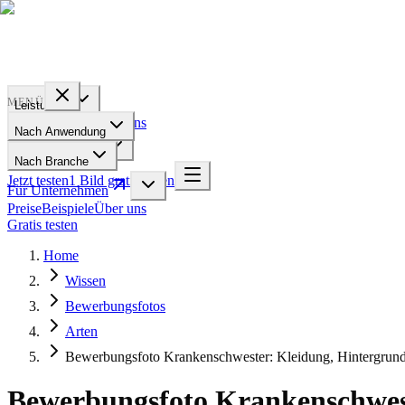
PROFILE
BAKERY
MENÜ
Leistungen
Preise
Beispiele
Über uns
Nach Anwendung
Für Unternehmen
Nach Branche
Jetzt testen
1 Bild gratis testen
Für Unternehmen
Preise
Beispiele
Über uns
Gratis testen
Home
Wissen
Bewerbungsfotos
Arten
Bewerbungsfoto Krankenschwester: Kleidung, Hintergrun
Bewerbungsfoto Krankenschwes