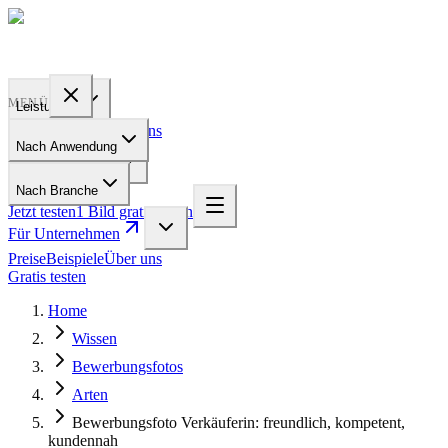
PROFILE
BAKERY
MENÜ
Leistungen
Preise
Beispiele
Über uns
Nach Anwendung
Für Unternehmen
Nach Branche
Jetzt testen
1 Bild gratis testen
Für Unternehmen
Preise
Beispiele
Über uns
Gratis testen
Home
Wissen
Bewerbungsfotos
Arten
Bewerbungsfoto Verkäuferin: freundlich, kompetent,
kundennah