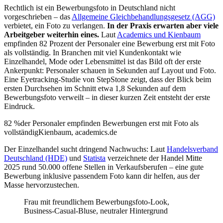
Rechtlich ist ein Bewerbungsfoto in Deutschland nicht
vorgeschrieben – das
Allgemeine Gleichbehandlungsgesetz (AGG)
verbietet, ein Foto zu verlangen.
In der Praxis erwarten aber viele
Arbeitgeber weiterhin eines.
Laut
Academics und Kienbaum
empfinden 82 Prozent der Personaler eine Bewerbung erst mit Foto
als vollständig. In Branchen mit viel Kundenkontakt wie
Einzelhandel, Mode oder Lebensmittel ist das Bild oft der erste
Ankerpunkt: Personaler schauen in Sekunden auf Layout und Foto.
Eine Eyetracking-Studie von StepStone zeigt, dass der Blick beim
ersten Durchsehen im Schnitt etwa 1,8 Sekunden auf dem
Bewerbungsfoto verweilt – in dieser kurzen Zeit entsteht der erste
Eindruck.
82 %
der Personaler empfinden Bewerbungen erst mit Foto als
vollständig
Kienbaum, academics.de
Der Einzelhandel sucht dringend Nachwuchs: Laut
Handelsverband
Deutschland (HDE)
und
Statista
verzeichnete der Handel Mitte
2025 rund 50.000 offene Stellen in Verkaufsberufen – eine gute
Bewerbung inklusive passendem Foto kann dir helfen, aus der
Masse hervorzustechen.
Frau mit freundlichem Bewerbungsfoto-Look,
Business-Casual-Bluse, neutraler Hintergrund