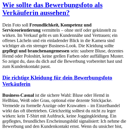
Wie sollte das Bewerbungsfoto als
Verkäuferin aussehen?
Dein Foto soll
Freundlichkeit, Kompetenz und
Serviceorientierung
vermitteln – ohne steif oder gekünstelt zu
wirken. Im Verkauf geht es um Kundennähe und Vertrauen; ein
offenes Lächeln und ein einladender Blick in die Kamera sind
wichtiger als ein strenger Business-Look. Die Kleidung sollte
gepflegt und branchenangemessen
sein: saubere Bluse, dezentes
Hemd oder Poloshirt, keine grellen Farben oder auffälligen Muster.
So zeigst du, dass du dich auf die Bewerbung vorbereitet hast und
zum Kundenkontakt passt.
Die richtige Kleidung für dein Bewerbungsfoto
Verkäuferin
Business-Casual
ist die sichere Wahl: Bluse oder Hemd in
Hellblau, Weiß oder Grau, optional eine dezente Strickjacke.
Vermeide zu formelle Anzüge oder Krawatten – im Einzelhandel
wirkt das oft übertrieben. Gleichzeitig solltest du nicht zu leger
wirken: kein T-Shirt mit Aufdruck, keine Joggingkleidung. Ein
gepflegtes, freundliches Erscheinungsbild signalisiert: Ich nehme die
Bewerbung und den Kundenkontakt ernst. Wenn du unsicher bist,