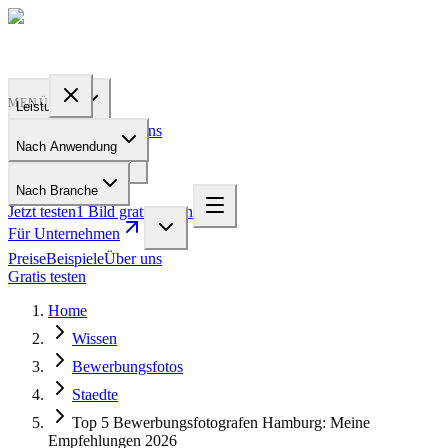
PROFILE
BAKERY
MENÜ
Leistungen
Preise
Beispiele
Über uns
Nach Anwendung
Für Unternehmen
Nach Branche
Jetzt testen
1 Bild gratis testen
Für Unternehmen
Preise
Beispiele
Über uns
Gratis testen
Home
Wissen
Bewerbungsfotos
Staedte
Top 5 Bewerbungsfotografen Hamburg: Meine
Empfehlungen 2026