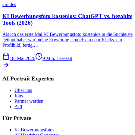
Guides
KI Bewerbungsfoto kostenlos: ChatGPT vs. bezahlte
Tools (2026)
Als ich das erste Mal KI Bewerbungsfoto kostenlos in die Suchleiste
getippt habe, war meine Erwartung simpel: ein paar Klicks, ein
Profilbild, fertig.…
18. Mai 2026
9
Min. Lesezeit
AI Portrait Experten
Über uns
Jobs
Partner werden
API
Für Private
KI Bewerbungsfotos