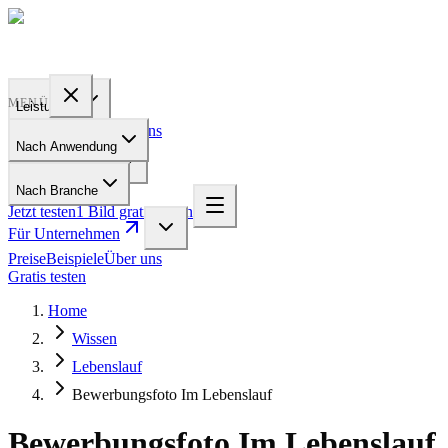
PROFILE
BAKERY
MENÜ
Leistungen
Preise
Beispiele
Über uns
Nach Anwendung
Für Unternehmen
Nach Branche
Jetzt testen
1 Bild gratis testen
Für Unternehmen
Preise
Beispiele
Über uns
Gratis testen
Home
Wissen
Lebenslauf
Bewerbungsfoto Im Lebenslauf
Bewerbungsfoto Im Lebenslauf