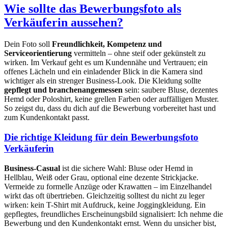
Wie sollte das Bewerbungsfoto als
Verkäuferin aussehen?
Dein Foto soll
Freundlichkeit, Kompetenz und
Serviceorientierung
vermitteln – ohne steif oder gekünstelt zu
wirken. Im Verkauf geht es um Kundennähe und Vertrauen; ein
offenes Lächeln und ein einladender Blick in die Kamera sind
wichtiger als ein strenger Business-Look. Die Kleidung sollte
gepflegt und branchenangemessen
sein: saubere Bluse, dezentes
Hemd oder Poloshirt, keine grellen Farben oder auffälligen Muster.
So zeigst du, dass du dich auf die Bewerbung vorbereitet hast und
zum Kundenkontakt passt.
Die richtige Kleidung für dein Bewerbungsfoto
Verkäuferin
Business-Casual
ist die sichere Wahl: Bluse oder Hemd in
Hellblau, Weiß oder Grau, optional eine dezente Strickjacke.
Vermeide zu formelle Anzüge oder Krawatten – im Einzelhandel
wirkt das oft übertrieben. Gleichzeitig solltest du nicht zu leger
wirken: kein T-Shirt mit Aufdruck, keine Joggingkleidung. Ein
gepflegtes, freundliches Erscheinungsbild signalisiert: Ich nehme die
Bewerbung und den Kundenkontakt ernst. Wenn du unsicher bist,