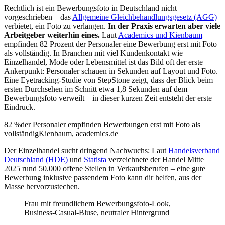
Rechtlich ist ein Bewerbungsfoto in Deutschland nicht
vorgeschrieben – das
Allgemeine Gleichbehandlungsgesetz (AGG)
verbietet, ein Foto zu verlangen.
In der Praxis erwarten aber viele
Arbeitgeber weiterhin eines.
Laut
Academics und Kienbaum
empfinden 82 Prozent der Personaler eine Bewerbung erst mit Foto
als vollständig. In Branchen mit viel Kundenkontakt wie
Einzelhandel, Mode oder Lebensmittel ist das Bild oft der erste
Ankerpunkt: Personaler schauen in Sekunden auf Layout und Foto.
Eine Eyetracking-Studie von StepStone zeigt, dass der Blick beim
ersten Durchsehen im Schnitt etwa 1,8 Sekunden auf dem
Bewerbungsfoto verweilt – in dieser kurzen Zeit entsteht der erste
Eindruck.
82 %
der Personaler empfinden Bewerbungen erst mit Foto als
vollständig
Kienbaum, academics.de
Der Einzelhandel sucht dringend Nachwuchs: Laut
Handelsverband
Deutschland (HDE)
und
Statista
verzeichnete der Handel Mitte
2025 rund 50.000 offene Stellen in Verkaufsberufen – eine gute
Bewerbung inklusive passendem Foto kann dir helfen, aus der
Masse hervorzustechen.
Frau mit freundlichem Bewerbungsfoto-Look,
Business-Casual-Bluse, neutraler Hintergrund