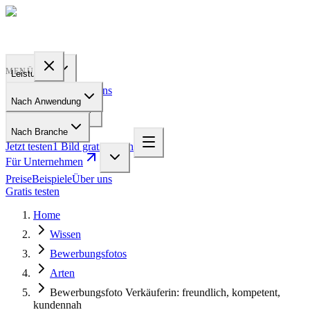
PROFILE
BAKERY
MENÜ
Leistungen
Preise
Beispiele
Über uns
Nach Anwendung
Für Unternehmen
Nach Branche
Jetzt testen
1 Bild gratis testen
Für Unternehmen
Preise
Beispiele
Über uns
Gratis testen
Home
Wissen
Bewerbungsfotos
Arten
Bewerbungsfoto Verkäuferin: freundlich, kompetent,
kundennah